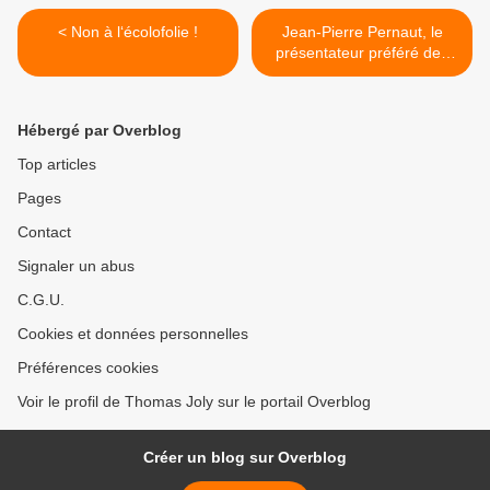
< Non à l‘écolofolie !
Jean-Pierre Pernaut, le
présentateur préféré des
Français, jette l’éponge… >
Hébergé par Overblog
Top articles
Pages
Contact
Signaler un abus
C.G.U.
Cookies et données personnelles
Préférences cookies
Voir le profil de Thomas Joly sur le portail Overblog
Créer un blog sur Overblog