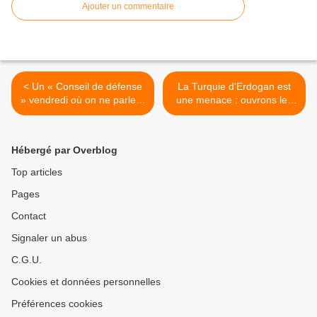
Ajouter un commentaire
< Un « Conseil de défense
La Turquie d'Erdogan est
» vendredi où on ne parlera
une menace : ouvrons les
surtout pas de l'explosion
yeux de nos compatriotes !
de la criminalité
>
Hébergé par Overblog
Top articles
Pages
Contact
Signaler un abus
C.G.U.
Cookies et données personnelles
Préférences cookies