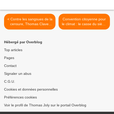
< Contre les sangsues de la
Convention citoyenne pour
censure, Thomas Clavel
le climat : le casse du siècle
publie son premier roman :
! >
« Un traître mot »
Hébergé par Overblog
Top articles
Pages
Contact
Signaler un abus
C.G.U.
Cookies et données personnelles
Préférences cookies
Voir le profil de Thomas Joly sur le portail Overblog