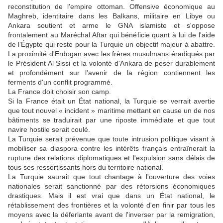
reconstitution de l'empire ottoman. Offensive économique au
Maghreb, identitaire dans les Balkans, militaire en Libye ou
Ankara soutient et arme le GNA islamiste et s'oppose
frontalement au Maréchal Aftar qui bénéficie quant à lui de l'aide
de l’Égypte qui reste pour la Turquie un objectif majeur à abattre.
La proximité d'Erdogan avec les frères musulmans éradiqués par
le Président Al Sissi et la volonté d'Ankara de peser durablement
et profondément sur l'avenir de la région contiennent les
ferments d'un conflit programmé.
La France doit choisir son camp.
Si la France était un État national, la Turquie se verrait avertie
que tout nouvel « incident » maritime mettant en cause un de nos
bâtiments se traduirait par une riposte immédiate et que tout
navire hostile serait coulé.
La Turquie serait prévenue que toute intrusion politique visant à
mobiliser sa diaspora contre les intérêts français entraînerait la
rupture des relations diplomatiques et l'expulsion sans délais de
tous ses ressortissants hors du territoire national.
La Turquie saurait que tout chantage à l'ouverture des voies
nationales serait sanctionné par des rétorsions économiques
drastiques. Mais il est vrai que dans un État national, le
rétablissement des frontières et la volonté d'en finir par tous les
moyens avec la déferlante avant de l'inverser par la remigration,