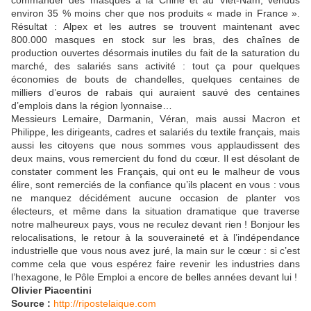
commander des masques à la Chine et au Viêt-Nam, vendus
environ 35 % moins cher que nos produits « made in France ».
Résultat : Alpex et les autres se trouvent maintenant avec
800.000 masques en stock sur les bras, des chaînes de
production ouvertes désormais inutiles du fait de la saturation du
marché, des salariés sans activité : tout ça pour quelques
économies de bouts de chandelles, quelques centaines de
milliers d’euros de rabais qui auraient sauvé des centaines
d’emplois dans la région lyonnaise…
Messieurs Lemaire, Darmanin, Véran, mais aussi Macron et
Philippe, les dirigeants, cadres et salariés du textile français, mais
aussi les citoyens que nous sommes vous applaudissent des
deux mains, vous remercient du fond du cœur. Il est désolant de
constater comment les Français, qui ont eu le malheur de vous
élire, sont remerciés de la confiance qu’ils placent en vous : vous
ne manquez décidément aucune occasion de planter vos
électeurs, et même dans la situation dramatique que traverse
notre malheureux pays, vous ne reculez devant rien ! Bonjour les
relocalisations, le retour à la souveraineté et à l’indépendance
industrielle que vous nous avez juré, la main sur le cœur : si c’est
comme cela que vous espérez faire revenir les industries dans
l’hexagone, le Pôle Emploi a encore de belles années devant lui !
Olivier Piacentini
Source :
http://ripostelaique.com