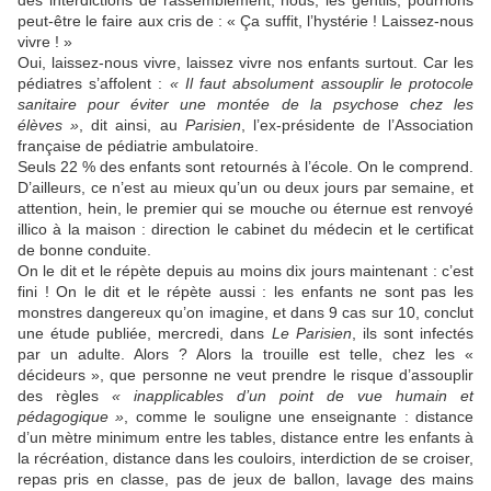
des interdictions de rassemblement, nous, les gentils, pourrions
peut-être le faire aux cris de : « Ça suffit, l’hystérie ! Laissez-nous
vivre ! »
Oui, laissez-nous vivre, laissez vivre nos enfants surtout. Car les
pédiatres s’affolent :
« Il faut absolument assouplir le protocole
sanitaire pour éviter une montée de la psychose chez les
élèves »
, dit ainsi, au
Parisien
, l’ex-présidente de l’Association
française de pédiatrie ambulatoire.
Seuls 22 % des enfants sont retournés à l’école. On le comprend.
D’ailleurs, ce n’est au mieux qu’un ou deux jours par semaine, et
attention, hein, le premier qui se mouche ou éternue est renvoyé
illico à la maison : direction le cabinet du médecin et le certificat
de bonne conduite.
On le dit et le répète depuis au moins dix jours maintenant : c’est
fini ! On le dit et le répète aussi : les enfants ne sont pas les
monstres dangereux qu’on imagine, et dans 9 cas sur 10, conclut
une étude publiée, mercredi, dans
Le Parisien
, ils sont infectés
par un adulte. Alors ? Alors la trouille est telle, chez les «
décideurs », que personne ne veut prendre le risque d’assouplir
des règles
« inapplicables d’un point de vue humain et
pédagogique »
, comme le souligne une enseignante : distance
d’un mètre minimum entre les tables, distance entre les enfants à
la récréation, distance dans les couloirs, interdiction de se croiser,
repas pris en classe, pas de jeux de ballon, lavage des mains