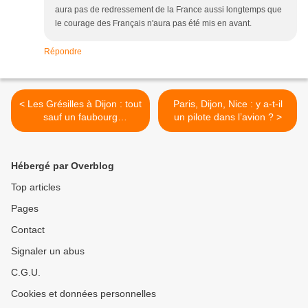
aura pas de redressement de la France aussi longtemps que
le courage des Français n'aura pas été mis en avant.
Répondre
< Les Grésilles à Dijon : tout
Paris, Dijon, Nice : y a-t-il
sauf un faubourg
un pilote dans l’avion ? >
abandonné, on y a investi
des centaines de millions !
Hébergé par Overblog
Top articles
Pages
Contact
Signaler un abus
C.G.U.
Cookies et données personnelles