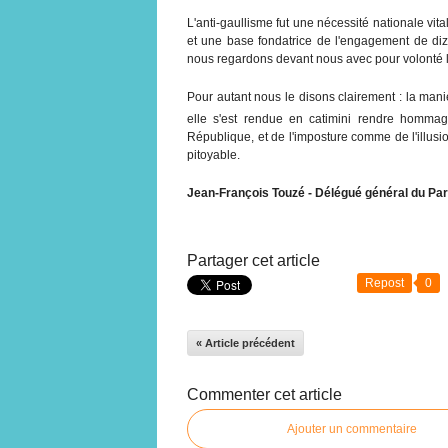
L'anti-gaullisme fut une nécessité nationale vit
et une base fondatrice de l'engagement de diza
nous regardons devant nous avec pour volonté l
Pour autant nous le disons clairement : la maniè
elle s'est rendue en catimini rendre homma
République, et de l'imposture comme de l'illus
pitoyable.
Jean-François Touzé - Délégué général du Part
Partager cet article
Repost
0
« Article précédent
Commenter cet article
Ajouter un commentaire