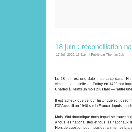
18 juin : réconciliation n
17 Juin 2020, 18:51pm
|
Publié par Thomas Joly
Le 18 juin est une date importante dans l'His
victorieuse — celle de Pattay en 1429 par laq
Charles à Reims un mois plus tard — l'autre une
Il est fâcheux que ce jour historique soit déso
l'OPA que fit en 1940 sur la France depuis Londr
Mais l'état dramatique dans lequel se trouve no
à tous les nationalistes et tous les nationaux d
Hors de question pour nous de ranimer les brai