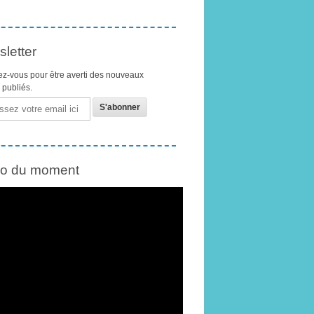
letter
z-vous pour être averti des nouveaux
s publiés.
éo du moment