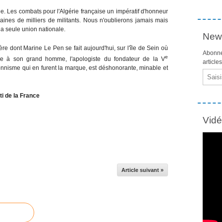
ale. Les combats pour l'Algérie française un impératif d'honneur
ines de milliers de militants. Nous n'oublierons jamais mais
a seule union nationale.
News
re dont Marine Le Pen se fait aujourd'hui, sur l'île de Sein où
Abonne
e
ge à son grand homme, l'apologiste du fondateur de la V
article
ionnisme qui en furent la marque, est déshonorante, minable et
Email
i de la France
Vid
Article suivant »