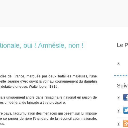
ationale, oui ! Amnésie, non !
Le P
toire de France, marquée par deux batailles majeures, l'une
uelle Jeanne d'Arc ouvrit la voir au couronnement du dauphin
Suiv
 défaite glorieuse, Watterloo en 1815.
rmais uniquement ancré dans l'imaginaire national en raison de
es un général de brigade à titre provisoire.
tre pays, l'accumulation des menaces qui pèsent sur lui impose
e se ranger derrière l'étendard de la réconciliation nationale.
ses.