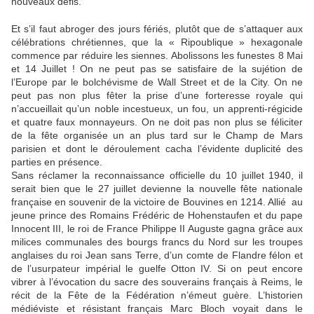
nouveaux défis.
Et s’il faut abroger des jours fériés, plutôt que de s’attaquer aux
célébrations chrétiennes, que la « Ripoublique » hexagonale
commence par réduire les siennes. Abolissons les funestes 8 Mai
et 14 Juillet ! On ne peut pas se satisfaire de la sujétion de
l’Europe par le bolchévisme de Wall Street et de la City. On ne
peut pas non plus fêter la prise d’une forteresse royale qui
n’accueillait qu’un noble incestueux, un fou, un apprenti-régicide
et quatre faux monnayeurs. On ne doit pas non plus se féliciter
de la fête organisée un an plus tard sur le Champ de Mars
parisien et dont le déroulement cacha l’évidente duplicité des
parties en présence.
Sans réclamer la reconnaissance officielle du 10 juillet 1940, il
serait bien que le 27 juillet devienne la nouvelle fête nationale
française en souvenir de la victoire de Bouvines en 1214. Allié au
jeune prince des Romains Frédéric de Hohenstaufen et du pape
Innocent III, le roi de France Philippe II Auguste gagna grâce aux
milices communales des bourgs francs du Nord sur les troupes
anglaises du roi Jean sans Terre, d’un comte de Flandre félon et
de l’usurpateur impérial le guelfe Otton IV. Si on peut encore
vibrer à l’évocation du sacre des souverains français à Reims, le
récit de la Fête de la Fédération n’émeut guère. L’historien
médiéviste et résistant français Marc Bloch voyait dans le