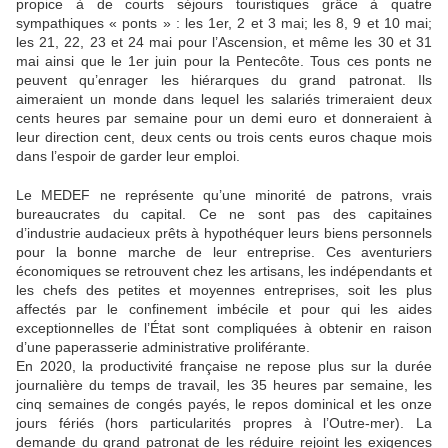
propice à de courts séjours touristiques grâce à quatre
sympathiques « ponts » : les 1er, 2 et 3 mai; les 8, 9 et 10 mai;
les 21, 22, 23 et 24 mai pour l’Ascension, et même les 30 et 31
mai ainsi que le 1er juin pour la Pentecôte. Tous ces ponts ne
peuvent qu’enrager les hiérarques du grand patronat. Ils
aimeraient un monde dans lequel les salariés trimeraient deux
cents heures par semaine pour un demi euro et donneraient à
leur direction cent, deux cents ou trois cents euros chaque mois
dans l’espoir de garder leur emploi.
Le MEDEF ne représente qu’une minorité de patrons, vrais
bureaucrates du capital. Ce ne sont pas des capitaines
d’industrie audacieux prêts à hypothéquer leurs biens personnels
pour la bonne marche de leur entreprise. Ces aventuriers
économiques se retrouvent chez les artisans, les indépendants et
les chefs des petites et moyennes entreprises, soit les plus
affectés par le confinement imbécile et pour qui les aides
exceptionnelles de l’État sont compliquées à obtenir en raison
d’une paperasserie administrative proliférante.
En 2020, la productivité française ne repose plus sur la durée
journalière du temps de travail, les 35 heures par semaine, les
cinq semaines de congés payés, le repos dominical et les onze
jours fériés (hors particularités propres à l’Outre-mer). La
demande du grand patronat de les réduire rejoint les exigences