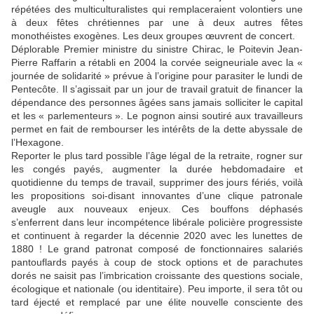
répétées des multiculturalistes qui remplaceraient volontiers une
à deux fêtes chrétiennes par une à deux autres fêtes
monothéistes exogènes. Les deux groupes œuvrent de concert.
Déplorable Premier ministre du sinistre Chirac, le Poitevin Jean-
Pierre Raffarin a rétabli en 2004 la corvée seigneuriale avec la «
journée de solidarité » prévue à l’origine pour parasiter le lundi de
Pentecôte. Il s’agissait par un jour de travail gratuit de financer la
dépendance des personnes âgées sans jamais solliciter le capital
et les « parlementeurs ». Le pognon ainsi soutiré aux travailleurs
permet en fait de rembourser les intérêts de la dette abyssale de
l’Hexagone.
Reporter le plus tard possible l’âge légal de la retraite, rogner sur
les congés payés, augmenter la durée hebdomadaire et
quotidienne du temps de travail, supprimer des jours fériés, voilà
les propositions soi-disant innovantes d’une clique patronale
aveugle aux nouveaux enjeux. Ces bouffons déphasés
s’enferrent dans leur incompétence libérale policière progressiste
et continuent à regarder la décennie 2020 avec les lunettes de
1880 ! Le grand patronat composé de fonctionnaires salariés
pantouflards payés à coup de stock options et de parachutes
dorés ne saisit pas l’imbrication croissante des questions sociale,
écologique et nationale (ou identitaire). Peu importe, il sera tôt ou
tard éjecté et remplacé par une élite nouvelle consciente des