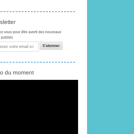
letter
z-vous pour être averti des nouveaux
s publiés.
éo du moment