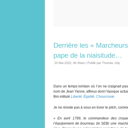
Derrière les « Marcheurs 
pape de la niaisitude…
20 Mai 2020, 06:34am
|
Publié par Thomas Joly
Dans un temps lointain où l’on ne craignait pas
nom de Jean Yanne, affreux dont l’époque actuell
film intitulé
Liberté, Égalité, Choucroute
.
Je ne résiste pas à vous en livrer le pitch, comme
« En avril 1789, le commandeur des croyan
l’équipement de bourreau (le SEB) une machine à 