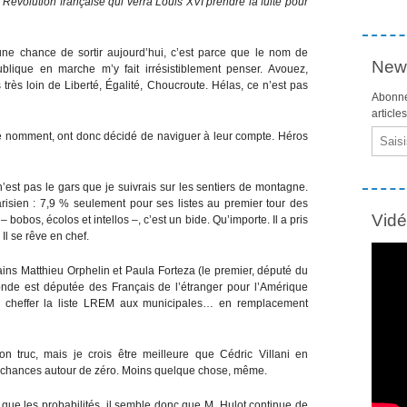
 Révolution française qui verra Louis XVI prendre la fuite pour
ucune chance de sortir aujourd’hui, c’est parce que le nom de
News
blique en marche m’y fait irrésistiblement penser. Avouez,
 très loin de Liberté, Égalité, Choucroute. Hélas, ce n’est pas
Abonne
article
Email
e nomment, ont donc décidé de naviguer à leur compte. Héros
 pas le gars que je suivrais sur les sentiers de montagne.
parisien : 7,9 % seulement pour ses listes au premier tour des
Vid
 bobos, écolos et intellos –, c’est un bide. Qu’importe. Il a pris
 Il se rêve en chef.
ins Matthieu Orphelin et Paula Forteza (le premier, député du
conde est députée des Français de l’étranger pour l’Amérique
oir cheffer la liste LREM aux municipales… en remplacement
n truc, mais je crois être meilleure que Cédric Villani en
es chances autour de zéro. Moins quelque chose, même.
 que les probabilités, il semble donc que M. Hulot continue de