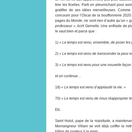
tirer les ficelles. Parti en pleurnichant pour av
gratifier de ses idées merveilleuses. Comme
concourir pour l’Oscar de la bouffonnerie 2020
pages du
Monde
, ne sont rien d’autre qu’un
« g
professeur »
, écrit Gernelle. Une enfilade de pl
le vaut bien et parce que :
1)
« Le temps est venu, ensemble, de poser les
2)
« Le temps est venu de transcender la peur e
3)
« Le temps est venu pour une nouvelle façon
et on continue…
18)
« Le temps est venu d’applaudir la vie. »
70)
« Le temps est venu de nous réapproprier l
Etc.
Saint Hulot, pape de la niaisitude, a maintena
Monseigneur Villani se voit déjà coiffer la mi
bâton de pasteur à la main.