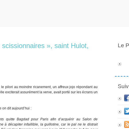
scissionnaires », saint Hulot,
Le P
Suiv
 le pilori au moindre ricanement, un affreux jojo répondant au
e exciterait assurément la verve, avait porté sur les écrans un
 on dit aujourd’hui :
ts quitte Bagdad pour Paris afin d’acquérir au Salon de
décapiter infaillible, la guillotine, car le pal ne le distrait