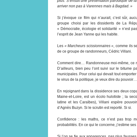
plus. S’ensuit une présentation parodique de la
arriver non pas à Varennes mais à Bagdad. »
Si j’évoque ce film qui n’aurait, c’est sûr, a
groupe choisi par les dissidents de La Répu
« Démocratie, écologie et solidarité » n’est pas
l’esprit de Jean Yanne qui les habite.
Les
« Marcheurs scissionnaires »
, comme ils s
de ce groupe de randonneurs, Cédric Villani.
Comment dire… Randonneuse moi-même, ce n’est
D’ailleurs, bien peu l’ont suivi sur le bitume 
municipales. Pour celui qui devait tout emporter –
le virus de la politique, je veux dire du pouvoir…
En rejoignant dans la dissidence ses deux copa
Maine-et-Loire, est un écolo hulotiste ; la se
latine et les Caraïbes), Villani espère pouv
d’Agnès Buzyn. Si le scrutin est reporté. Si si.
Confidence : les maths, ce n’est pas trop mo
probabilités. En ce qui le concerne, j’estime s
Si l’on se fie aux apparences, pas plus fausses