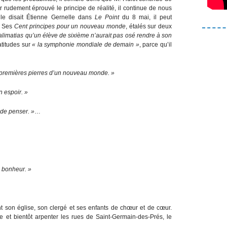
oir rudement éprouvé le principe de réalité, il continue de nous
 le disait Étienne Gernelle dans
Le Point
du 8 mai, il peut
. Ses
Cent principes pour un nouveau monde
, étalés sur deux
alimatias qu’un élève de sixième n’aurait pas osé rendre à son
atitudes sur
« la symphonie mondiale de demain »
, parce qu’il
 premières pierres d’un nouveau monde. »
n espoir. »
 de penser. »
…
e bonheur. »
nt son église, son clergé et ses enfants de chœur et de cœur.
tre et bientôt arpenter les rues de Saint-Germain-des-Prés, le