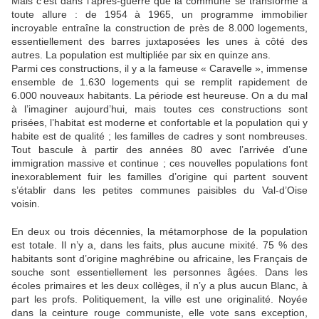
Mais c’est dans l’après-guerre que la commune se transforme à
toute allure : de 1954 à 1965, un programme immobilier
incroyable entraîne la construction de près de 8.000 logements,
essentiellement des barres juxtaposées les unes à côté des
autres. La population est multipliée par six en quinze ans.
Parmi ces constructions, il y a la fameuse « Caravelle », immense
ensemble de 1.630 logements qui se remplit rapidement de
6.000 nouveaux habitants. La période est heureuse. On a du mal
à l’imaginer aujourd’hui, mais toutes ces constructions sont
prisées, l’habitat est moderne et confortable et la population qui y
habite est de qualité ; les familles de cadres y sont nombreuses.
Tout bascule à partir des années 80 avec l’arrivée d’une
immigration massive et continue ; ces nouvelles populations font
inexorablement fuir les familles d’origine qui partent souvent
s’établir dans les petites communes paisibles du Val-d’Oise
voisin.
En deux ou trois décennies, la métamorphose de la population
est totale. Il n’y a, dans les faits, plus aucune mixité. 75 % des
habitants sont d’origine maghrébine ou africaine, les Français de
souche sont essentiellement les personnes âgées. Dans les
écoles primaires et les deux collèges, il n’y a plus aucun Blanc, à
part les profs. Politiquement, la ville est une originalité. Noyée
dans la ceinture rouge communiste, elle vote sans exception,