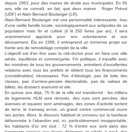
depuis 1953, pour des maires de droite aux municipales. En 65
ans, elle ne connaît, en fait, que deux maires : Roger Prévot
(UDF) et Alain-Bernard Boulanger (LR).
Alain-Bernard Boulanger est une personnalité intéressante. Issu
d’une vieille famille locale, sociologiquement aux antipodes de sa
population mais fin et cultivé (il lit 250 livres par an), il sera
unanimement apprécié pour son volontarisme et son
dévouement. Élu en 1999, il entreprend un immense projet sur
trente ans de remodelage complet de la ville.
L’objectif est d’en finir avec la cité-dortoir pour en faire une ville
aérée, équilibrée et commerçante. Fin politique, il travaille avec
les ministres de tous les gouvernements, entretient d’excellentes
relations avec tous les préfets et obtient tous les financements
(considérables) nécessaires. Pas d’idéologie, pas de lutte des
classes, pas d’arrière-pensée électoraliste, pas de valises de
billets, les dossiers avancent et vite.
En quinze ans déjà, 75 % de la ville est transformé : les milliers
de logements HLM sont rénovés, des rues sont percées, des
avenues et squares sont aménagés, des zones d’activité sortent
de terre, le tramway arrive, un grand centre commercial ouvre
ses portes. Alors, le discours habituel et convenu sur la banlieue
défavorisée à l’abandon est, ici, particulièrement insupportable,
les habitants d’ici ont tout : 72 % d’entre eux sont dans des
logements sociaux aux loyers dérisoires et refaits à neuf, des