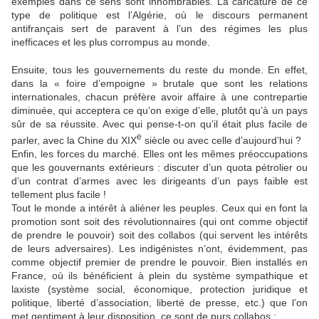
exemples dans ce sens sont innombrables. La caricature de ce
type de politique est l’Algérie, où le discours permanent
antifrançais sert de paravent à l’un des régimes les plus
inefficaces et les plus corrompus au monde.
Ensuite, tous les gouvernements du reste du monde. En effet,
dans la « foire d’empoigne » brutale que sont les relations
internationales, chacun préfère avoir affaire à une contrepartie
diminuée, qui acceptera ce qu’on exige d’elle, plutôt qu’à un pays
sûr de sa réussite. Avec qui pense-t-on qu’il était plus facile de
e
parler, avec la Chine du XIX
siècle ou avec celle d’aujourd’hui ?
Enfin, les forces du marché. Elles ont les mêmes préoccupations
que les gouvernants extérieurs : discuter d’un quota pétrolier ou
d’un contrat d’armes avec les dirigeants d’un pays faible est
tellement plus facile !
Tout le monde a intérêt à aliéner les peuples. Ceux qui en font la
promotion sont soit des révolutionnaires (qui ont comme objectif
de prendre le pouvoir) soit des collabos (qui servent les intérêts
de leurs adversaires). Les indigénistes n’ont, évidemment, pas
comme objectif premier de prendre le pouvoir. Bien installés en
France, où ils bénéficient à plein du système sympathique et
laxiste (système social, économique, protection juridique et
politique, liberté d’association, liberté de presse, etc.) que l’on
met gentiment à leur disposition, ce sont de purs collabos :