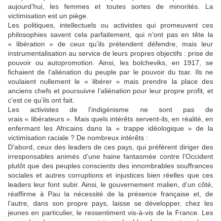
aujourd’hui, les femmes et toutes sortes de minorités. La
victimisation est un piège.
Les politiques, intellectuels ou activistes qui promeuvent ces
philosophies savent cela parfaitement, qui n’ont pas en tête la
« libération » de ceux qu’ils prétendent défendre, mais leur
instrumentalisation au service de leurs propres objectifs : prise de
pouvoir ou autopromotion. Ainsi, les bolcheviks, en 1917, se
fichaient de l’aliénation du peuple par le pouvoir du tsar. Ils ne
voulaient nullement le « libérer » mais prendre la place des
anciens chefs et poursuivre l’aliénation pour leur propre profit, et
c’est ce qu’ils ont fait.
Les activistes de l’indigénisme ne sont pas de
vrais « libérateurs ». Mais quels intérêts servent-ils, en réalité, en
enfermant les Africains dans la « trappe idéologique » de la
victimisation raciale ? De nombreux intérêts :
D’abord, ceux des leaders de ces pays, qui préfèrent diriger des
irresponsables animés d’une haine fantasmée contre l’Occident
plutôt que des peuples conscients des innombrables souffrances
sociales et autres corruptions et injustices bien réelles que ces
leaders leur font subir. Ainsi, le gouvernement malien, d’un côté,
réaffirme à Pau la nécessité de la présence française et, de
l’autre, dans son propre pays, laisse se développer, chez les
jeunes en particulier, le ressentiment vis-à-vis de la France. Les