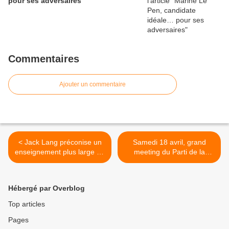
pour ses adversaires
Commentaires
Ajouter un commentaire
< Jack Lang préconise un
Samedi 18 avril, grand
enseignement plus large de
meeting du Parti de la
l’arabe : est-ce vraiment
France à Paris : «
raisonnable ?
Colonisation migratoire,
islamisation : ça suffit ! » >
Hébergé par Overblog
Top articles
Pages