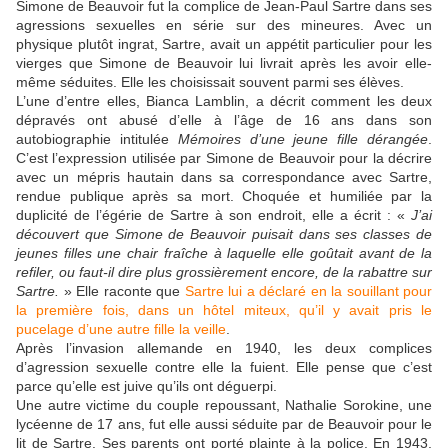
Simone de Beauvoir fut la complice de Jean-Paul Sartre dans ses
agressions sexuelles en série sur des mineures. Avec un
physique plutôt ingrat, Sartre, avait un appétit particulier pour les
vierges que Simone de Beauvoir lui livrait après les avoir elle-
même séduites. Elle les choisissait souvent parmi ses élèves.
L’une d’entre elles, Bianca Lamblin, a décrit comment les deux
dépravés ont abusé d’elle à l’âge de 16 ans dans son
autobiographie intitulée
Mémoires d’une jeune fille dérangée
.
C’est l’expression utilisée par Simone de Beauvoir pour la décrire
avec un mépris hautain dans sa correspondance avec Sartre,
rendue publique après sa mort. Choquée et humiliée par la
duplicité de l’égérie de Sartre à son endroit, elle a écrit : «
J’ai
découvert que Simone de Beauvoir puisait dans ses classes de
jeunes filles une chair fraîche à laquelle elle goûtait avant de la
refiler, ou faut-il dire plus grossièrement encore, de la rabattre sur
Sartre.
» Elle raconte que
Sartre lui a déclaré en la souillant pour
la première fois, dans un hôtel miteux, qu’il y avait pris le
pucelage d’une autre fille la veille
.
Après l’invasion allemande en 1940, les deux complices
d’agression sexuelle contre elle la fuient. Elle pense que c’est
parce qu’elle est juive qu’ils ont déguerpi.
Une autre victime du couple repoussant, Nathalie Sorokine, une
lycéenne de 17 ans, fut elle aussi séduite par de Beauvoir pour le
lit de Sartre. Ses parents ont porté plainte à la police. En 1943,