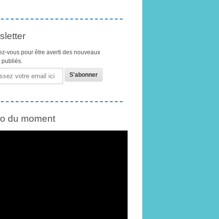
letter
z-vous pour être averti des nouveaux
s publiés.
éo du moment