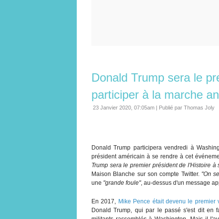
Donald Trump sera le pr
participer à la marche a
23 Janvier 2020, 07:05am
|
Publié par Thomas Joly
Donald Trump participera vendredi à Washingt
président américain à se rendre à cet événemen
Trump sera le premier président de l'Histoire à 
Maison Blanche sur son compte Twitter.
"On se
une
"grande foule"
, au-dessus d'un message appel
En 2017,
Mike Pence était devenu le premier 
Donald Trump, qui par le passé s'est dit en fa
militants rassemblés à Washington. Mais il l'av