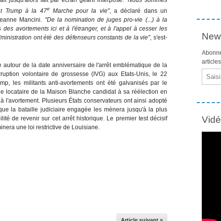
e
nt Trump à la 47
Marche pour la vie"
, a déclaré dans un
Jeanne Mancini.
"De la nomination de juges pro-vie (...) à la
des avortements ici et à l'étranger, et à l'appel à cesser les
News
ministration ont été des défenseurs constants de la vie"
, s'est-
Abonne
article
 autour de la date anniversaire de l'arrêt emblématique de la
Email
erruption volontaire de grossesse (IVG) aux Etats-Unis, le 22
mp, les militants anti-avortements ont été galvanisés par le
 locataire de la Maison Blanche candidat à sa réélection en
l'avortement. Plusieurs États conservateurs ont ainsi adopté
t que la bataille judiciaire engagée les mènera jusqu'à la plus
Vid
ité de revenir sur cet arrêt historique. Le premier test décisif
era une loi restrictive de Louisiane.
Article suivant »