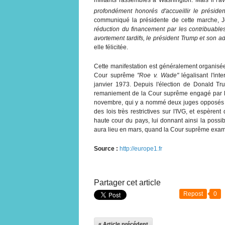
profondément honorés d'accueillir le préside
communiqué la présidente de cette marche, 
réduction du financement par les contribuables 
avortement tardifs, le président Trump et son ad
elle félicitée.
Cette manifestation est généralement organisée
Cour suprême
"Roe v. Wade"
légalisant l'int
janvier 1973. Depuis l'élection de Donald Tru
remaniement de la Cour suprême engagé par le
novembre, qui y a nommé deux juges opposés à 
des lois très restrictives sur l'IVG, et espèren
haute cour du pays, lui donnant ainsi la possibil
aura lieu en mars, quand la Cour suprême examin
Source :
http://europe1.fr
Partager cet article
Repost
0
« Article précédent