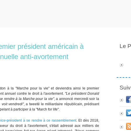
emier président américain à
Le P
nnuelle anti-avortement
Suiv
on à la "Marche pour la vie" et deviendra ainsi le premier
t annuel contre le droit à l'avortement.
"Le président Donald
se rendre à la Marche pour la vie"
, a annoncé mercredi soir la
 voit vendredi"
, a tweeté le milliardaire républicain, prédisant
ant à participer à la "March for life".
vice-président à se rendre à ce rassemblement
. Et dès 2018,
veur du droit à l'avortement, s'était adressé aux milliers de
ait jusqu'alors fait par écran géant interposé.
"Nous sommes