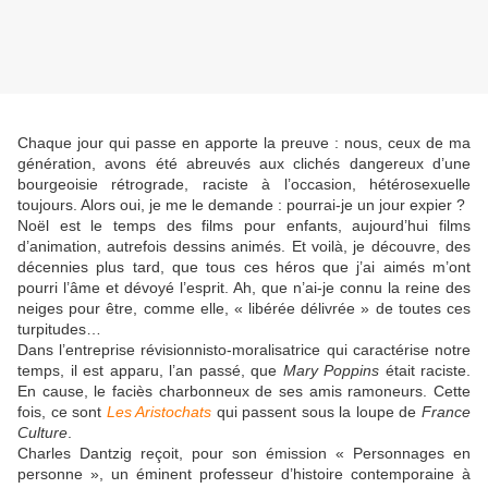
Chaque jour qui passe en apporte la preuve : nous, ceux de ma
génération, avons été abreuvés aux clichés dangereux d’une
bourgeoisie rétrograde, raciste à l’occasion, hétérosexuelle
toujours. Alors oui, je me le demande : pourrai-je un jour expier ?
Noël est le temps des films pour enfants, aujourd’hui films
d’animation, autrefois dessins animés. Et voilà, je découvre, des
décennies plus tard, que tous ces héros que j’ai aimés m’ont
pourri l’âme et dévoyé l’esprit. Ah, que n’ai-je connu la reine des
neiges pour être, comme elle, « libérée délivrée » de toutes ces
turpitudes…
Dans l’entreprise révisionnisto-moralisatrice qui caractérise notre
temps, il est apparu, l’an passé, que
Mary Poppins
était raciste.
En cause, le faciès charbonneux de ses amis ramoneurs. Cette
fois, ce sont
Les Aristochats
qui passent sous la loupe de
France
Culture
.
Charles Dantzig reçoit, pour son émission « Personnages en
personne », un éminent professeur d’histoire contemporaine à