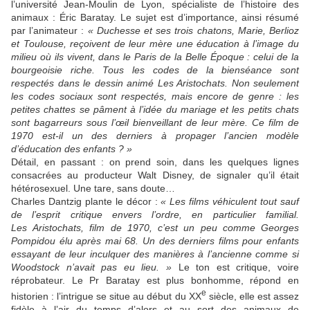
l’université Jean-Moulin de Lyon, spécialiste de l’histoire des
animaux : Éric Baratay. Le sujet est d’importance, ainsi résumé
par l’animateur :
« Duchesse et ses trois chatons, Marie, Berlioz
et Toulouse, reçoivent de leur mère une éducation à l’image du
milieu où ils vivent, dans le Paris de la Belle Époque : celui de la
bourgeoisie riche. Tous les codes de la bienséance sont
respectés dans le dessin animé
Les Aristochats. Non seulement
les codes sociaux sont respectés, mais encore de genre : les
petites chattes se pâment à l’idée du mariage et les petits chats
sont bagarreurs sous l’œil bienveillant de leur mère. Ce film de
1970 est-il un des derniers à propager l’ancien modèle
d’éducation des enfants ? »
Détail, en passant : on prend soin, dans les quelques lignes
consacrées au producteur Walt Disney, de signaler qu’il était
hétérosexuel. Une tare, sans doute…
Charles Dantzig plante le décor :
« Les films véhiculent tout sauf
de l’esprit critique envers l’ordre, en particulier familial.
Les Aristochats, film de 1970, c’est un peu comme Georges
Pompidou élu après mai 68. Un des derniers films pour enfants
essayant de leur inculquer des manières à l’ancienne comme si
Woodstock n’avait pas eu lieu. »
Le ton est critique, voire
réprobateur. Le Pr Baratay est plus bonhomme, répond en
e
historien : l’intrigue se situe au début du XX
siècle, elle est assez
fidèle à l’air du temps d’alors et au sort des animaux de