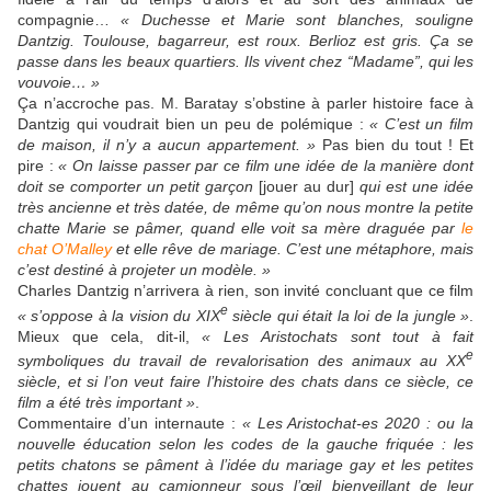
compagnie…
« Duchesse et Marie sont blanches, souligne
Dantzig. Toulouse, bagarreur, est roux. Berlioz est gris. Ça se
passe dans les beaux quartiers. Ils vivent chez “Madame”, qui les
vouvoie… »
Ça n’accroche pas. M. Baratay s’obstine à parler histoire face à
Dantzig qui voudrait bien un peu de polémique :
« C’est un film
de maison, il n’y a aucun appartement. »
Pas bien du tout ! Et
pire :
« On laisse passer par ce film une idée de la manière dont
doit se comporter un petit garçon
[jouer au dur]
qui est une idée
très ancienne et très datée, de même qu’on nous montre la petite
chatte Marie se pâmer, quand elle voit sa mère draguée par
le
chat O’Malley
et elle rêve de mariage. C’est une métaphore, mais
c’est destiné à projeter un modèle. »
Charles Dantzig n’arrivera à rien, son invité concluant que ce film
e
« s’oppose à la vision du XIX
siècle qui était la loi de la jungle »
.
Mieux que cela, dit-il,
«
Les Aristochats
sont tout à fait
e
symboliques du travail de revalorisation des animaux au XX
siècle, et si l’on veut faire l’histoire des chats dans ce siècle, ce
film a été très important »
.
Commentaire d’un internaute :
« Les Aristochat-es 2020 : ou la
nouvelle éducation selon les codes de la gauche friquée : les
petits chatons se pâment à l’idée du mariage gay et les petites
chattes jouent au camionneur sous l’œil bienveillant de leur