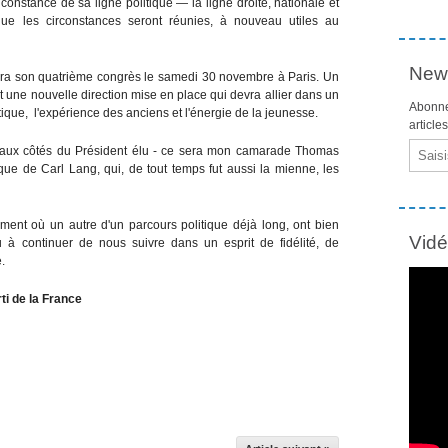
onstance de sa ligne politique — la ligne droite, nationale et
sque les circonstances seront réunies, à nouveau utiles au
News
ndra son quatrième congrès le samedi 30 novembre à Paris. Un
t une nouvelle direction mise en place qui devra allier dans un
Abonne
que, l'expérience des anciens et l'énergie de la jeunesse.
article
Email
aux côtés du Président élu - ce sera mon camarade Thomas
itique de Carl Lang, qui, de tout temps fut aussi la mienne, les
ment où un autre d'un parcours politique déjà long, ont bien
Vid
 à continuer de nous suivre dans un esprit de fidélité, de
.
ti de la France