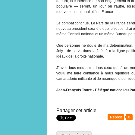
départi, la cohérence de son engagement et la c
populaire — seront, un jour ou l'autre, lor
mouvement national et à la France.
Le combat continue. Le Parti de la France tie
nouveau président sera élu que je soutiendrai e
même Conseil national et un même Bureau politi
Que personne ne doute de ma détermination, 
Joly - de servir dans la fidélité à la ligne pol
idéaux de la droite nationale.
J'invite tous mes amis, tous ceux qui, à un mo
voulu me faire confiance à nous rejoindre ou
camaraderie militante et de reconquête politique
Jean-François Touzé - Délégué national du Par
Partager cet article
Repost
0