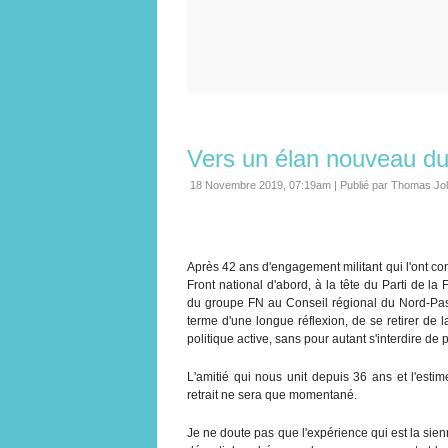
Vers un élan nouveau du
18 Novembre 2019, 07:19am
|
Publié par Thomas Jo
Après 42 ans d'engagement militant qui l'ont con
Front national d'abord, à la tête du Parti de l
du groupe FN au Conseil régional du Nord-Pas-
terme d'une longue réflexion, de se retirer de
politique active, sans pour autant s'interdire de
L'amitié qui nous unit depuis 36 ans et l'esti
retrait ne sera que momentané.
Je ne doute pas que l'expérience qui est la sienne