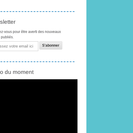
letter
z-vous pour être averti des nouveaux
s publiés.
éo du moment