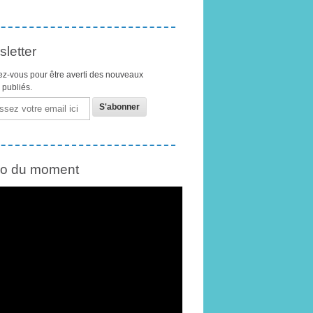
letter
z-vous pour être averti des nouveaux
s publiés.
éo du moment