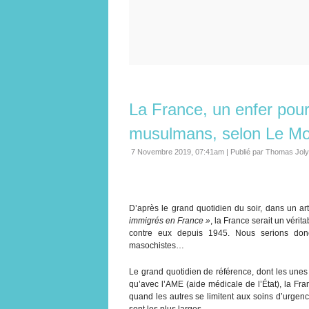
La France, un enfer pour
musulmans, selon Le 
7 Novembre 2019, 07:41am
|
Publié par Thomas Joly
D’après le grand quotidien du soir, dans un arti
immigrés en France »
, la France serait un véri
contre eux depuis 1945. Nous serions donc 
masochistes…
Le grand quotidien de référence, dont les unes 
qu’avec l’AME (aide médicale de l’État), la Fra
quand les autres se limitent aux soins d’urgenc
sont les plus larges…