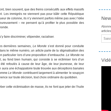
sont, bien souvent, que des freins consécutifs aux effets massifs
vant. Les immigrés ne viennent pas pour bâtir cette République
News
ueur de colonne, ils n’y viennent parfois même pas avec l’idée
eureusement – ne pensent qu’à profiter le plus possible des
Abonne
 monde.
article
Email
y faire discriminer, vilipender, racialiser.
es dernières semaines,
Le Monde
s’est donné pour conduite
 dans le même numéro, un article parle de la stigmatisation des
n particulier lors d’une proposition d’embauche.
Le Monde
ne
Vid
, au fond bien humain, qui consiste à se victimiser lors d’un
nt été refoulés à cause de leur âge, de leur jeunesse, de leur
n aura une échappatoire toute trouvée aux déceptions banales
 comme
Le Monde
contribuent largement à alimenter le soupçon
nce sur toute décision, tout choix ordinaire du quotidien.
er cette victimisation de masse, ils ne font que jeter de l’huile