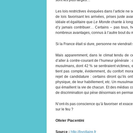
Les lois restrictives évoquées dans l’article ne 
de lois favorisant les arrivées, prises juste a
idéale et égalitaire que
Le Monde
chante à long
d’y jamais contribuer… Certains – pas tous, h
nombreux avantages, connus à l’autre bout du
Si la France était si dure, personne ne viendrait s’
Mais apparemment, dans le climat tendu de c
d’aller à contre-courant de l’humeur générale :
musulmans, dont 42 % se sentiraient victimes, e
tient pas compte, évidemment, du confort moral
rejet de candidature : certains diront qu’ils o
physique, de leur habillement, etc. Un musulma
qui émaillent la vie de chacun. Et des médias
de discrimination qui pèse désormais en permane
N’ont-ils pas conscience qu’à favoriser et exacerb
sur le feu ?
Olivier Piacentini
Source :
http://bvoltaire.fr