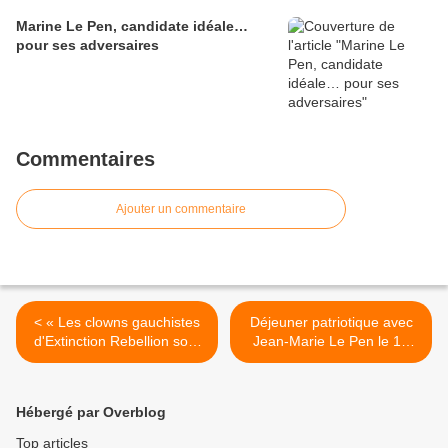
Marine Le Pen, candidate idéale…
pour ses adversaires
Commentaires
Ajouter un commentaire
< « Les clowns gauchistes
Déjeuner patriotique avec
d'Extinction Rebellion sont
Jean-Marie Le Pen le 19
les alliés objectifs de nos
octobre : il reste encore
gouvernants »
quelques places ! >
Hébergé par Overblog
Top articles