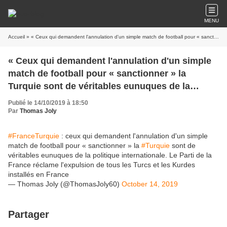
MENU
Accueil
» « Ceux qui demandent l'annulation d'un simple match de football pour « sanctionner » la Turquie sont de véritables eunuques de la politique internationale »
« Ceux qui demandent l'annulation d'un simple
match de football pour « sanctionner » la
Turquie sont de véritables eunuques de la
politique internationale »
Publié le 14/10/2019 à 18:50
Par
Thomas Joly
#FranceTurquie
: ceux qui demandent l'annulation d'un simple
match de football pour « sanctionner » la
#Turquie
sont de
véritables eunuques de la politique internationale. Le Parti de la
France réclame l'expulsion de tous les Turcs et les Kurdes
installés en France
— Thomas Joly (@ThomasJoly60)
October 14, 2019
Partager