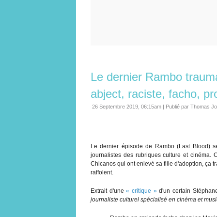
Le dernier Rambo trauma
abject, raciste, facho, p
26 Septembre 2019, 06:15am
|
Publié par Thomas Jo
Le dernier épisode de Rambo (Last Blood) se
journalistes des rubriques culture et cinéma. C
Chicanos qui ont enlevé sa fille d'adoption, ça t
raffolent.
Extrait d'une
« critique »
d'un certain Stépha
journaliste culturel spécialisé en cinéma et mus