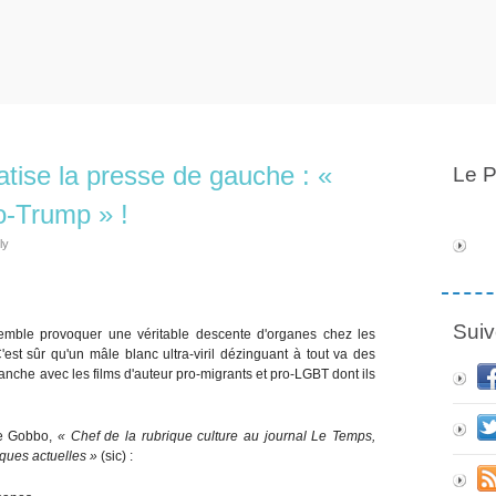
tise la presse de gauche : «
Le P
ro-Trump » !
ly
Suiv
mble provoquer une véritable descente d'organes chez les
'est sûr qu'un mâle blanc ultra-viril dézinguant à tout va des
ranche avec les films d'auteur pro-migrants et pro-LGBT dont ils
ne Gobbo,
« Chef de la rubrique culture au journal Le Temps,
iques actuelles »
(sic) :