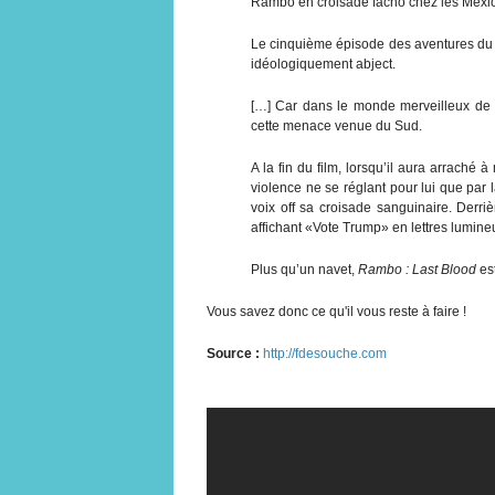
Rambo en croisade facho chez les Mexi
Le cinquième épisode des aventures du v
idéologiquement abject.
[…] Car dans le monde merveilleux de 
cette menace venue du Sud.
A la fin du film, lorsqu’il aura arrach
violence ne se réglant pour lui que par l
voix off sa croisade sanguinaire. Derriè
affichant «Vote Trump» en lettres lumine
Plus qu’un navet,
Rambo : Last Blood
est
Vous savez donc ce qu'il vous reste à faire !
Source :
http://fdesouche.com