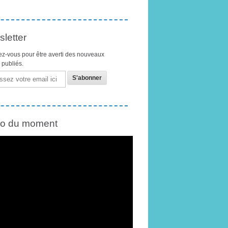
letter
z-vous pour être averti des nouveaux
s publiés.
éo du moment