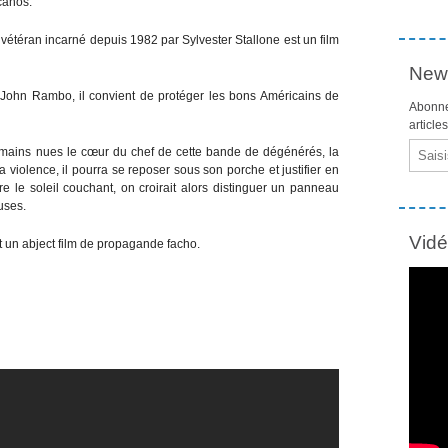
canos.
étéran incarné depuis 1982 par Sylvester Stallone est un film
News
John Rambo, il convient de protéger les bons Américains de
Abonne
article
Email
é à mains nues le cœur du chef de cette bande de dégénérés, la
a violence, il pourra se reposer sous son porche et justifier en
re le soleil couchant, on croirait alors distinguer un panneau
uses.
Vid
 un abject film de propagande facho.