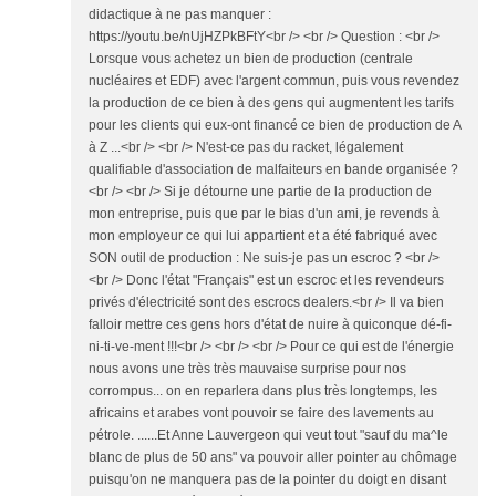
didactique à ne pas manquer :
https://youtu.be/nUjHZPkBFtY<br /> <br /> Question : <br />
Lorsque vous achetez un bien de production (centrale
nucléaires et EDF) avec l'argent commun, puis vous revendez
la production de ce bien à des gens qui augmentent les tarifs
pour les clients qui eux-ont financé ce bien de production de A
à Z ...<br /> <br /> N'est-ce pas du racket, légalement
qualifiable d'association de malfaiteurs en bande organisée ?
<br /> <br /> Si je détourne une partie de la production de
mon entreprise, puis que par le bias d'un ami, je revends à
mon employeur ce qui lui appartient et a été fabriqué avec
SON outil de production : Ne suis-je pas un escroc ? <br />
<br /> Donc l'état "Français" est un escroc et les revendeurs
privés d'électricité sont des escrocs dealers.<br /> Il va bien
falloir mettre ces gens hors d'état de nuire à quiconque dé-fi-
ni-ti-ve-ment !!!<br /> <br /> <br /> Pour ce qui est de l'énergie
nous avons une très très mauvaise surprise pour nos
corrompus... on en reparlera dans plus très longtemps, les
africains et arabes vont pouvoir se faire des lavements au
pétrole. ......Et Anne Lauvergeon qui veut tout "sauf du ma^le
blanc de plus de 50 ans" va pouvoir aller pointer au chômage
puisqu'on ne manquera pas de la pointer du doigt en disant