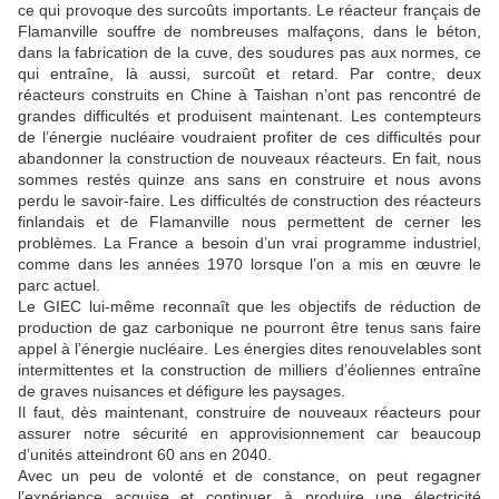
ce qui provoque des surcoûts importants. Le réacteur français de
Flamanville souffre de nombreuses malfaçons, dans le béton,
dans la fabrication de la cuve, des soudures pas aux normes, ce
qui entraîne, là aussi, surcoût et retard. Par contre, deux
réacteurs construits en Chine à Taishan n’ont pas rencontré de
grandes difficultés et produisent maintenant. Les contempteurs
de l’énergie nucléaire voudraient profiter de ces difficultés pour
abandonner la construction de nouveaux réacteurs. En fait, nous
sommes restés quinze ans sans en construire et nous avons
perdu le savoir-faire. Les difficultés de construction des réacteurs
finlandais et de Flamanville nous permettent de cerner les
problèmes. La France a besoin d’un vrai programme industriel,
comme dans les années 1970 lorsque l’on a mis en œuvre le
parc actuel.
Le GIEC lui-même reconnaît que les objectifs de réduction de
production de gaz carbonique ne pourront être tenus sans faire
appel à l’énergie nucléaire. Les énergies dites renouvelables sont
intermittentes et la construction de milliers d’éoliennes entraîne
de graves nuisances et défigure les paysages.
Il faut, dès maintenant, construire de nouveaux réacteurs pour
assurer notre sécurité en approvisionnement car beaucoup
d’unités atteindront 60 ans en 2040.
Avec un peu de volonté et de constance, on peut regagner
l’expérience acquise et continuer à produire une électricité