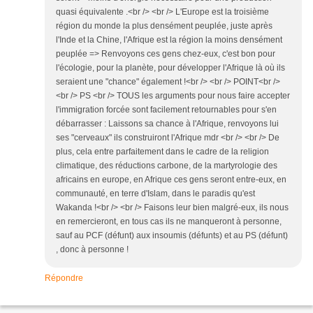
quasi équivalente .<br /> <br /> L'Europe est la troisième
région du monde la plus densément peuplée, juste après
l'Inde et la Chine, l'Afrique est la région la moins densément
peuplée => Renvoyons ces gens chez-eux, c'est bon pour
l'écologie, pour la planète, pour développer l'Afrique là où ils
seraient une "chance" également !<br /> <br /> POINT<br />
<br /> PS <br /> TOUS les arguments pour nous faire accepter
l'immigration forcée sont facilement retournables pour s'en
débarrasser : Laissons sa chance à l'Afrique, renvoyons lui
ses "cerveaux" ils construiront l'Afrique mdr <br /> <br /> De
plus, cela entre parfaitement dans le cadre de la religion
climatique, des réductions carbone, de la martyrologie des
africains en europe, en Afrique ces gens seront entre-eux, en
communauté, en terre d'Islam, dans le paradis qu'est
Wakanda !<br /> <br /> Faisons leur bien malgré-eux, ils nous
en remercieront, en tous cas ils ne manqueront à personne,
sauf au PCF (défunt) aux insoumis (défunts) et au PS (défunt)
, donc à personne !
Répondre