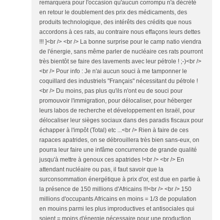
remarquera pour l'occasion qu'aucun corrompu n'a décrété
en retour le doublement des prix des médicaments, des
produits technologique, des intérêts des crédits que nous
accordons à ces rats, au contraire nous effaçons leurs dettes
!!! ]<br /> <br /> La bonne surprise pour le camp natio viendra
de l'énergie, sans même parler de nucléaire ces rats pourront
très bientôt se faire des lavements avec leur pétrole ! ;-)<br />
<br /> Pour info : Je n'ai aucun souci à me tamponner le
coquillard des industriels "Français" nécessitant du pétrole !
<br /> Du moins, pas plus qu'ils n'ont eu de souci pour
promouvoir l'immigration, pour délocaliser, pour héberger
leurs labos de recherche et développement en Israël, pour
délocaliser leur sièges sociaux dans des paradis fiscaux pour
échapper à l'impôt (Total) etc ...<br /> Rien à faire de ces
rapaces apatrides, on se débrouillera très bien sans-eux, on
pourra leur faire une infâme concurrence de grande qualité
jusqu'à mettre à genoux ces apatrides !<br /> <br /> En
attendant nucléaire ou pas, il faut savoir que la
surconsommation énergétique à prix d'or, est due en partie à
la présence de 150 millions d'Africains !!!<br /> <br /> 150
millions d'occupants Africains en moins = 1/3 de population
en mouins parmi les plus improductives et antisociales qui
soient = moins d'énergie nécessaire pour une production