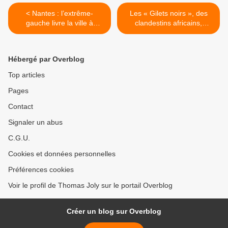
< Nantes : l’extrême-
Les « Gilets noirs », des
gauche livre la ville à
clandestins africains,
l’émeute
défilent à Montreuil pour
exiger des papiers et
cracher sur la police >
Hébergé par Overblog
Top articles
Pages
Contact
Signaler un abus
C.G.U.
Cookies et données personnelles
Préférences cookies
Voir le profil de Thomas Joly sur le portail Overblog
Créer un blog sur Overblog