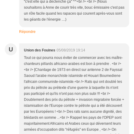
"c'est elle qui a déclenché ça" ^^<br /> <br /> (Nous
souhaitons à Anne de courir très vite, bouc émissaire c'est pas
un rôle facile quand les rapaces qui courent après-vous sont
les géants de l'énergie ....)
Répondre
U
Union des Fouines
05/08/2019 19:14
Tout ce qui pourra nous éviter de commercer avec les maître-
chanteurs pillards africano-arabes est bon à prendre . <br />
<br /> [Chantage de 1973 en direct sur antenne 2 de Fayssal
Saoud l'arabe monarchiste islamiste et Houari Boumediene
l'africain communiste-islamiste.<br /> Rats qui ont doublé les
prix du pétrole au prétexte d'une guerre à laquelle ils n'ont
pas participé et qu'ils n'ont pas non plus subi !!! <br />
Doublement des prix du pétrole + invasion migratoire forcée +
islamisation de l'Europe contre le pétrole qui a été découvert
par les Européens ! <br /> Des rats sans aucune dignité, des
blédards en somme ...<br /> Rappel les pays de l'OPEP sont
majoritairement Africains et Arabes ceux qui déversent leurs
armées d'occupation dits "réfugiés" en Europe , <br /> On