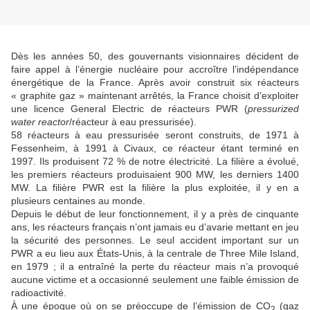
Dès les années 50, des gouvernants visionnaires décident de
faire appel à l’énergie nucléaire pour accroître l’indépendance
énergétique de la France. Après avoir construit six réacteurs
« graphite gaz » maintenant arrêtés, la France choisit d’exploiter
une licence General Electric de réacteurs PWR (
pressurized
water reactor
/réacteur à eau pressurisée).
58 réacteurs à eau pressurisée seront construits, de 1971 à
Fessenheim, à 1991 à Civaux, ce réacteur étant terminé en
1997. Ils produisent 72 % de notre électricité. La filière a évolué,
les premiers réacteurs produisaient 900 MW, les derniers 1400
MW. La filière PWR est la filière la plus exploitée, il y en a
plusieurs centaines au monde.
Depuis le début de leur fonctionnement, il y a près de cinquante
ans, les réacteurs français n’ont jamais eu d’avarie mettant en jeu
la sécurité des personnes. Le seul accident important sur un
PWR a eu lieu aux États-Unis, à la centrale de Three Mile Island,
en 1979 ; il a entraîné la perte du réacteur mais n’a provoqué
aucune victime et a occasionné seulement une faible émission de
radioactivité.
À une époque où on se préoccupe de l’émission de CO
(gaz
2