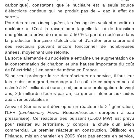
carbonique), constatons que le nucléaire est la seule source
d’électricité continue qui ne produit pas de « gaz à effet de
serre ».
Pour des raisons inexpliquées, les écologistes veulent « sortir du
nucléaire ». C’est la raison pour laquelle la loi de transition
énergétique a prévu de ramener à 50 % la part du nucléaire dans
la production française d’électricité et d’arrêter prématurément
des réacteurs pouvant encore fonctionner de nombreuses
années, moyennant une refonte.
La sortie allemande du nucléaire a entraîné une augmentation de
la consommation de charbon et une hausse importante du coût
de l’électricité ; il en serait de même en France.
Si on veut prolonger la vie des réacteurs en service, il faut leur
faire subir un « grand carénage ». Le coût de ce programme est
estimé à 51 milliards d’euros, soit, pour une prolongation de vingt
ans, 2,5 milliards d’euros par an, ce qui est inférieur aux aides
aux « renouvelables ».
e
Areva et Siemens ont développé un réacteur de 3
génération,
l’EPR (
Evolutionary Power Reactor
/réacteur européen à eau
pressurisée). Ce réacteur très puissant (1.600 MW) est prévu
pour résister au terrorisme, y compris la chute d’un avion
commercial. Le premier réacteur en construction, Olkiluoto en
Finlande, mis en chantier en 2005 n’est pas encore en service,