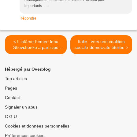
importants......
Répondre
< L'infâme Femen Inna
Italie : vers une coalition
Shevchenko a participé
sociale-démocrate étoilée >
officiellement au G7 à la
même table que Macron
Hébergé par Overblog
Top articles
Pages
Contact
Signaler un abus
C.G.U.
Cookies et données personnelles
Préférences cookies