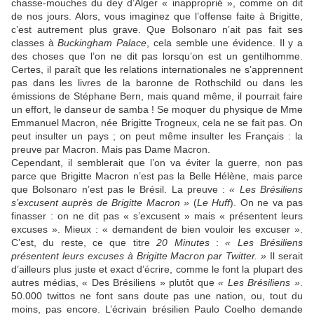
chasse-mouches du dey d’Alger « inapproprié », comme on dit
de nos jours. Alors, vous imaginez que l’offense faite à Brigitte,
c’est autrement plus grave. Que Bolsonaro n’ait pas fait ses
classes à
Buckingham Palace
, cela semble une évidence. Il y a
des choses que l’on ne dit pas lorsqu’on est un gentilhomme.
Certes, il paraît que les relations internationales ne s’apprennent
pas dans les livres de la baronne de Rothschild ou dans les
émissions de Stéphane Bern, mais quand même, il pourrait faire
un effort, le danseur de samba ! Se moquer du physique de Mme
Emmanuel Macron, née Brigitte Trogneux, cela ne se fait pas. On
peut insulter un pays ; on peut même insulter les Français : la
preuve par Macron. Mais pas Dame Macron.
Cependant, il semblerait que l’on va éviter la guerre, non pas
parce que Brigitte Macron n’est pas la Belle Hélène, mais parce
que Bolsonaro n’est pas le Brésil. La preuve :
« Les Brésiliens
s’excusent auprès de Brigitte Macron »
(
Le Huff
). On ne va pas
finasser : on ne dit pas « s’excusent » mais « présentent leurs
excuses ». Mieux : « demandent de bien vouloir les excuser ».
C’est, du reste, ce que titre
20 Minutes
:
« Les Brésiliens
présentent leurs excuses à Brigitte Macron par Twitter. »
Il serait
d’ailleurs plus juste et exact d’écrire, comme le font la plupart des
autres médias, « Des Brésiliens » plutôt que
« Les Brésiliens »
.
50.000 twittos ne font sans doute pas une nation, ou, tout du
moins, pas encore. L’écrivain brésilien Paulo Coelho demande