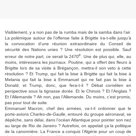
Visiblement, y a non pas de la rumba mais de la samba dans l’air.
La polémique autour de l’offense faite à Brigitte ira-t-elle jusqu’à
la convocation d’une réunion extraordinaire du Conseil de
sécurité des Nations unies ? Une résolution est possible. Sauf
e
erreur de notre part, ce serait la 2470
. Une de plus qui, elle, au
moins, intéressera les journaux. Poutine, qui a offert des fleurs à
Brigitte lors de sa visite à Brégançon, mettra-il son veto à cette
résolution ? Et Trump, qui fait la bise à Brigitte qui fait la bise à
Melania qui fait la bise à Emmanuel qui ne fait pas la bise à
Donald, et Trump, donc, que fera-t-il ? Débat cornélien en
perspective sous la tignasse dorée. Et le Chinois ? Et l’Anglais ?
Et l’Allemande ? Ah non, pas l’Allemande. Du moins, c’est promis,
pas pour tout de suite.
Emmanuel Macron, chef des armées, va-t-il ordonner que le
porte-avions
Charles-de-Gaulle
, entouré du groupe aéronaval, se
dépêche, sans délai, dans l’océan Atlantique pour pointer son nez
au large de Rio de Janeiro ? Autrefois, on appelait ça la politique
de la canonnière. La France a conquis l’Algérie pour un coup de