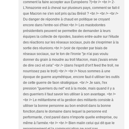
comment la faire accepter aux Européens ?)<br /> <br /> 2-
L'Amazonie est à cheval sur plusieurs pays, comment se fait-il
que Macron ne s'en soit pris qu'au Brésil ? <br /> <br /> <br />
Du danger de répondre à chaud en politique se croyant
encore dans l'entre-soi d'hier.<br /> Les mastodontes
présidentiels peuvent se permettre de demander à leurs
équipes la collecte de ripostes, basées entre-autre sur l'étude
des réactions sur les réseaux sociaux, puis de s'exprimer à la
sortie des réunions.<br /> (voir de riposter par biais de
réseaux sociaux, sur le ton de l'ironie "je n'ai pas voulu
donner du grain à moudre au troll Macron, mais j'avais envie
de dire ceci et cela" <br /> (dans l'esprit d'on't feed the troll, ne
nourrissez pas le troll) <br /> <br /> Nous sommes à une
époque de guerre asymétrique, encore faut-il utiliser les outils
de cette guerre de faon stratégique. <br /> Je sais, l'ex
pression "guerriers du net" est à la mode, mais quand il y a
des guerriers il faut savoir les utiliser à son avantage. <br />
<br /> Le militantisme et la gestion des militants consiste à
utiliser la bonne personne au bon endroit dans la bonne
fonction,dans le domaine dans lequel la personne est
performante, c'est pareil dans n'importe quelle entreprise, ou
même à l'armée.<br /> <br /> Bien malin celui qui dit que le
renseignement et la communication ne sont pas