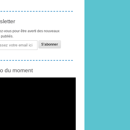
letter
z-vous pour être averti des nouveaux
s publiés.
éo du moment