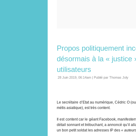
Propos politiquement in
désormais à la « justice
utilisateurs
28 Juin 2019, 06:14am
|
Publié par Thomas Joly
Le secrétaire d’Etat au numérique, Cédric O (oui
métis asiatique), est très content.
Il est content car le géant Facebook, manifest
détail sonnant et trébuchant, a annoncé qu’il allai
un bon petit soldat les adresses IP des
« auteur