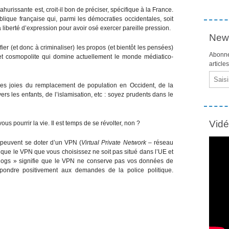
hurissante est, croit-il bon de préciser, spécifique à la France.
lique française qui, parmi les démocraties occidentales, soit
a liberté d’expression pour avoir osé exercer pareille pression.
News
ier (et donc à criminaliser) les propos (et bientôt les pensées)
Abonne
 et cosmopolite qui domine actuellement le monde médiatico-
article
Email
 des joies du remplacement de population en Occident, de la
rs les enfants, de l’islamisation, etc : soyez prudents dans le
Vid
s pourrir la vie. Il est temps de se révolter, non ?
 peuvent se doter d’un VPN (
Virtual Private Network
– réseau
s que le VPN que vous choisissez ne soit pas situé dans l’UE et
o logs » signifie que le VPN ne conserve pas vos données de
pondre positivement aux demandes de la police politique.