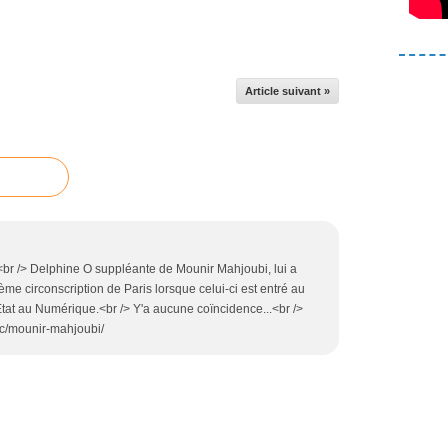
Article suivant »
br /> Delphine O suppléante de Mounir Mahjoubi, lui a
e circonscription de Paris lorsque celui-ci est entré au
at au Numérique.<br /> Y'a aucune coïncidence...<br />
opic/mounir-mahjoubi/