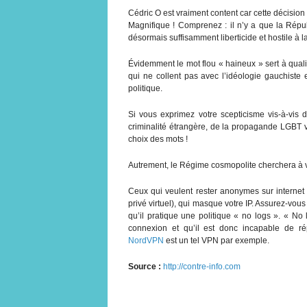
Cédric O est vraiment content car cette décision a
Magnifique ! Comprenez : il n’y a que la Répub
désormais suffisamment liberticide et hostile à l
Évidemment le mot flou « haineux » sert à qualif
qui ne collent pas avec l’idéologie gauchiste
politique.
Si vous exprimez votre scepticisme vis-à-vis
criminalité étrangère, de la propagande LGBT ve
choix des mots !
Autrement, le Régime cosmopolite cherchera à vou
Ceux qui veulent rester anonymes sur internet
privé virtuel), qui masque votre IP. Assurez-vou
qu’il pratique une politique « no logs ». « N
connexion et qu’il est donc incapable de ré
NordVPN
est un tel VPN par exemple.
Source :
http://contre-info.com