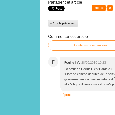
Partager cet article
Repost
0
« Article précédent
Commenter cet article
Ajouter un commentaire
F
Fouine Info
28/06/2019 10:23
La sœur de Cédric O est Danièle O.<
succédé comme députée de la seizièm
gouvernement comme secrétaire d'Ét
<br /> https://fr.timesofisrael.com/t
Répondre