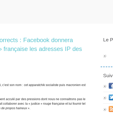
corrects : Facebook donnera
Le P
 » française les adresses IP des
Suiv
, c’est son nom : cet apparatchik socialiste puis macronien est
ement acculé par des pressions dont nous ne connaitrons pas le
t collaborer avec la « justice » rouge française et lui fournir tel
s de propos haineux »
.