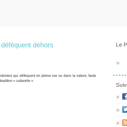
i défèquent dehors
Le P
ndividus qui défèquent en pleine rue ou dans la nature, faute
radition « culturelle ».
Suiv