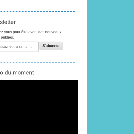
letter
z-vous pour être averti des nouveaux
s publiés.
éo du moment