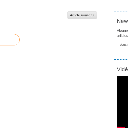
Article suivant »
News
Abonne
article
Email
Vid