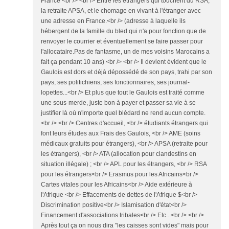
France <br /> <br /> Entre les étrangers qui touchent du RSA,
la retraite APSA, et le chomage en vivant à l'étranger avec
une adresse en France.<br /> (adresse à laquelle ils
hébergent de la famille du bled qui n'a pour fonction que de
renvoyer le courrier et éventuellement se faire passer pour
l'allocataire.Pas de fantasme, un de mes voisins Marocains a
fait ça pendant 10 ans) <br /> <br /> Il devient évident que le
Gaulois est dors et déjà dépossédé de son pays, trahi par son
pays, ses politichiens, ses fonctionnaires, ses journal-
lopettes...<br /> Et plus que tout le Gaulois est traité comme
une sous-merde, juste bon à payer et passer sa vie à se
justifier là où n'importe quel blédard ne rend aucun compte.
<br /> <br /> Centres d'accueil, <br /> étudiants étrangers qui
font leurs études aux Frais des Gaulois, <br /> AME (soins
médicaux gratuits pour étrangers), <br /> APSA (retraite pour
les étrangers), <br /> ATA (allocation pour clandestins en
situation illégale) ; <br /> APL pour les étrangers, <br /> RSA
pour les étrangers<br /> Erasmus pour les Africains<br />
Cartes vitales pour les Africains<br /> Aide extérieure à
l'Afrique <br /> Effacements de dettes de l'Afrique $<br />
Discrimination positive<br /> Islamisation d'état<br />
Financement d'associations tribales<br /> Etc...<br /> <br />
Après tout ça on nous dira "les caisses sont vides" mais pour