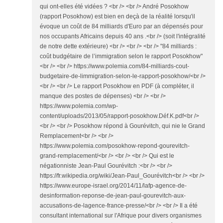
qui ont-elles été vidées ? <br /> <br /> André Posokhow
(rapport Posokhow) est bien en deçà de la réalité lorsqu'il
évoque un coût de 84 milliards d'Euro par an dépensés pour
nos occupants Africains depuis 40 ans .<br /> (soit l'intégralité
de notre dette extérieure) <br /> <br /> <br /> "84 milliards :
coût budgétaire de l’immigration selon le rapport Posokhow"
<br /> <br /> https://www.polemia.com/84-milliards-cout-
budgetaire-de-limmigration-selon-le-rapport-posokhow/<br />
<br /> <br /> Le rapport Posokhow en PDF (à compléter, il
manque des postes de dépenses) <br /> <br />
https://www.polemia.com/wp-
content/uploads/2013/05/rapport-posokhow.Déf.K.pdf<br />
<br /> <br /> Posokhow répond à Gourévitch, qui nie le Grand
Remplacement<br /> <br />
https://www.polemia.com/posokhow-repond-gourevitch-
grand-remplacement/<br /> <br /> <br /> Qui est le
négationniste Jean-Paul Gourévitch :<br /> <br />
https://fr.wikipedia.org/wiki/Jean-Paul_Gourévitch<br /> <br />
https://www.europe-israel.org/2014/11/lafp-agence-de-
desinformation-reponse-de-jean-paul-gourevitch-aux-
accusations-de-lagence-france-presse/<br /> <br /> Il a été
consultant international sur l'Afrique pour divers organismes