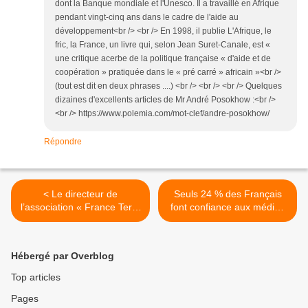
dont la Banque mondiale et l'Unesco. Il a travaillé en Afrique
pendant vingt-cinq ans dans le cadre de l'aide au
développement<br /> <br /> En 1998, il publie L'Afrique, le
fric, la France, un livre qui, selon Jean Suret-Canale, est «
une critique acerbe de la politique française « d'aide et de
coopération » pratiquée dans le « pré carré » africain »<br />
(tout est dit en deux phrases ....) <br /> <br /> <br /> Quelques
dizaines d'excellents articles de Mr André Posokhow :<br />
<br /> https://www.polemia.com/mot-clef/andre-posokhow/
Répondre
< Le directeur de
Seuls 24 % des Français
l’association « France Terre
font confiance aux médias
d’Asile » suspecté de
hexagonaux, un record
détournement de fonds
dans le monde occidental >
Hébergé par Overblog
Top articles
Pages