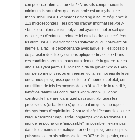
compétence informatique.<br /> Mais s'ils comprenaient le
minimum ils sauraient que l'économie est un mythe, une
fiction.<br /> <br /> Exemple : Le trading à haute fréquence à
113 microsecondes + les ordres d'achat informatisés.<br />
<br /> Tout informaticien polyvalent ayant du métier sait que
c'est un jeu d'enfant de retarder tel ou tel ordre, ou accélérer
tel autre.<br /> Cela tient tant au software qu'au hardware ou
même à la facilité déconcertante avec laquelle il est possible
de parasiter des flux (y compris optique) <br /> <br /> Dans
ces conditions, comme nous aura démontré la guerre franco-
anglaise ayant permis à Rothschid de se gaver : <br /> Ceux
qui, personne privée, ou entreprise, qui a les moyens de lever
une armée plus grosse que celle de n'importe quel état, ont
un milliard de fois les moyens de tantôt s'offrir de la rapidité,
tantôt de ralentir les concurrents.<br /> <br /> Qui donc
construit le harware, dans quel pays sont fabriqués les
processeurs (et backdoors) qui détient un quasi monopole
des systèmes d'exploitation ? <br /> <br /> L'économie est une
blague carambar depuis très longtemps.<br /> Personne au
monde ne pourra dire "impossible" l'impossible n'existe pas
dans le domaine informatique.<br /> Les plus grands et plus
puissantes administrations étatiques 007 se font pirater, on en