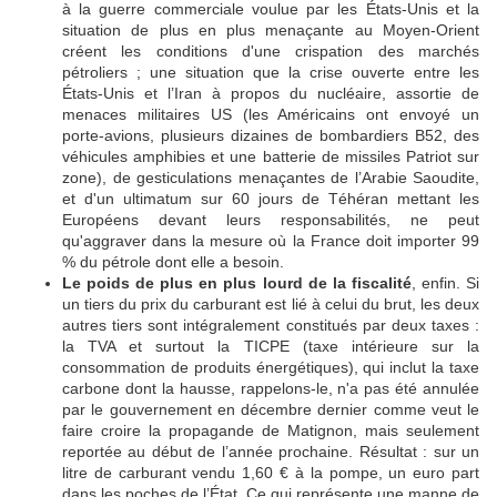
à la guerre commerciale voulue par les États-Unis et la
situation de plus en plus menaçante au Moyen-Orient
créent les conditions d'une crispation des marchés
pétroliers ; une situation que la crise ouverte entre les
États-Unis et l’Iran à propos du nucléaire, assortie de
menaces militaires US (les Américains ont envoyé un
porte-avions, plusieurs dizaines de bombardiers B52, des
véhicules amphibies et une batterie de missiles Patriot sur
zone), de gesticulations menaçantes de l’Arabie Saoudite,
et d'un ultimatum sur 60 jours de Téhéran mettant les
Européens devant leurs responsabilités, ne peut
qu'aggraver dans la mesure où la France doit importer 99
% du pétrole dont elle a besoin.
Le poids de plus en plus lourd de la fiscalité
, enfin. Si
un tiers du prix du carburant est lié à celui du brut, les deux
autres tiers sont intégralement constitués par deux taxes :
la TVA et surtout la TICPE (taxe intérieure sur la
consommation de produits énergétiques), qui inclut la taxe
carbone dont la hausse, rappelons-le, n'a pas été annulée
par le gouvernement en décembre dernier comme veut le
faire croire la propagande de Matignon, mais seulement
reportée au début de l’année prochaine. Résultat : sur un
litre de carburant vendu 1,60 € à la pompe, un euro part
dans les poches de l’État. Ce qui représente une manne de