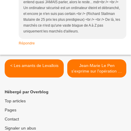
entend quasi JAMAIS parler, alors le reste... mdr<br /> <br />
Un ordinateur sécurisé est un ordinateur éteint et débranché,
et encore je n'en suis pas certain.<br /> (Richard Stallman
titulaire de 25 prix les plus prestigieux) <br /> <br /> De là, les
marchés ce n'est qu'une vaste blague de A à Z pas
uniquement les marchés d'ailleurs.
Répondre
< Les amants de Levallois
Jean-Marie Le Pen
s'exprime sur l'opération de
sauvetage des deux otages
homosexuels au Burkina
Faso >
Hébergé par Overblog
Top articles
Pages
Contact
Signaler un abus