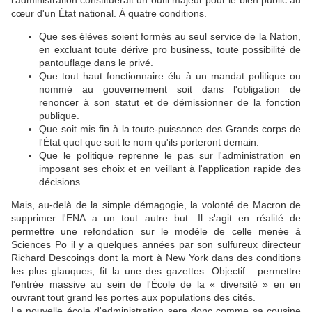
l'administration constituerait un outil majeur pour le bien public au
cœur d'un État national. À quatre conditions.
Que ses élèves soient formés au seul service de la Nation,
en excluant toute dérive pro business, toute possibilité de
pantouflage dans le privé.
Que tout haut fonctionnaire élu à un mandat politique ou
nommé au gouvernement soit dans l'obligation de
renoncer à son statut et de démissionner de la fonction
publique.
Que soit mis fin à la toute-puissance des Grands corps de
l'État quel que soit le nom qu'ils porteront demain.
Que le politique reprenne le pas sur l'administration en
imposant ses choix et en veillant à l'application rapide des
décisions.
Mais, au-delà de la simple démagogie, la volonté de Macron de
supprimer l'ENA a un tout autre but. Il s'agit en réalité de
permettre une refondation sur le modèle de celle menée à
Sciences Po il y a quelques années par son sulfureux directeur
Richard Descoings dont la mort à New York dans des conditions
les plus glauques, fit la une des gazettes. Objectif : permettre
l'entrée massive au sein de l'École de la « diversité » en en
ouvrant tout grand les portes aux populations des cités.
La nouvelle école d'administration sera donc comme sa cousine