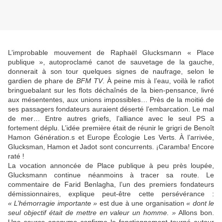
L’improbable mouvement de Raphaël Glucksmann « Place
publique », autoproclamé canot de sauvetage de la gauche,
donnerait à son tour quelques signes de naufrage, selon le
gardien de phare de
BFM TV
. À peine mis à l’eau, voilà le rafiot
bringuebalant sur les flots déchaînés de la bien-pensance, livré
aux mésententes, aux unions impossibles… Près de la moitié de
ses passagers fondateurs auraient déserté l’embarcation. Le mal
de mer… Entre autres griefs, l’alliance avec le seul PS a
fortement déplu. L’idée première était de réunir le grigri de Benoît
Hamon Génération.s et Europe Écologie Les Verts. À l’arrivée,
Glucksman, Hamon et Jadot sont concurrents. ¡Caramba! Encore
raté !
La vocation annoncée de Place publique à peu près loupée,
Glucksmann continue néanmoins à tracer sa route. Le
commentaire de Farid Benlagha, l’un des premiers fondateurs
démissionnaires, explique peut-être cette persévérance :
« L’hémorragie importante »
est due à une organisation
« dont le
seul objectif était de mettre en valeur un homme. »
Allons bon.