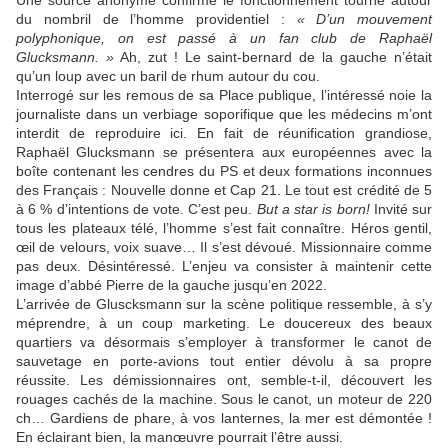
Une source anonyme confirme le fonctionnement tourné autour
du nombril de l’homme providentiel :
« D’un mouvement
polyphonique, on est passé à un fan club de Raphaël
Glucksmann. »
Ah, zut ! Le saint-bernard de la gauche n’était
qu’un loup avec un baril de rhum autour du cou.
Interrogé sur les remous de sa Place publique, l’intéressé noie la
journaliste dans un verbiage soporifique que les médecins m’ont
interdit de reproduire ici. En fait de réunification grandiose,
Raphaël Glucksmann se présentera aux européennes avec la
boîte contenant les cendres du PS et deux formations inconnues
des Français : Nouvelle donne et Cap 21. Le tout est crédité de 5
à 6 % d’intentions de vote. C’est peu.
But a star is born!
Invité sur
tous les plateaux télé, l’homme s’est fait connaître. Héros gentil,
œil de velours, voix suave… Il s’est dévoué. Missionnaire comme
pas deux. Désintéressé. L’enjeu va consister à maintenir cette
image d’abbé Pierre de la gauche jusqu’en 2022.
L’arrivée de Gluscksmann sur la scène politique ressemble, à s’y
méprendre, à un coup marketing. Le doucereux des beaux
quartiers va désormais s’employer à transformer le canot de
sauvetage en porte-avions tout entier dévolu à sa propre
réussite. Les démissionnaires ont, semble-t-il, découvert les
rouages cachés de la machine. Sous le canot, un moteur de 220
ch… Gardiens de phare, à vos lanternes, la mer est démontée !
En éclairant bien, la manœuvre pourrait l’être aussi.