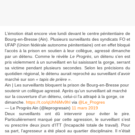
L’émotion était encore vive lundi devant le centre pénitentiaire de
Bourg-en-Bresse (Ain). Plusieurs surveillants des syndicats FO et
UFAP (Union fédérale autonome pénitentiaire) ont en effet bloqué
l’accès à la prison en soutien à leur collègue, agressé dimanche
par un détenu. Comme le révèle
Le Progrès
, un détenu s’en est
pris violemment à un surveillant en lui saisissant la gorge, serrant
sa victime pendant plusieurs secondes. Selon les précisions du
quotidien régional, le détenu aurait reproché au surveillant d’avoir
marché sur son
« tapis de prière »
.
Ain | Les surveillants bloquent la prison de Bourg-en-Bresse pour
soutenir un collègue agressé. Après qu'un surveillant ait marché
sur la couverture d'un détenu, celui-ci l'a attrapé à la gorge, ce
dimanche.
https://t.co/qUhNiMv9hI
via
@Le_Progres
— Le Progrès Ain (@leprogresain)
11 mars 2019
Deux surveillants ont dû intervenir pour éviter le pire.
Particulièrement marqué par cette agression, le surveillant s’est
vu prescrire deux jours d’ITT (Incapacité totale de travail). Pour
sa part, l’agresseur a été placé au quartier disciplinaire. Il n’était