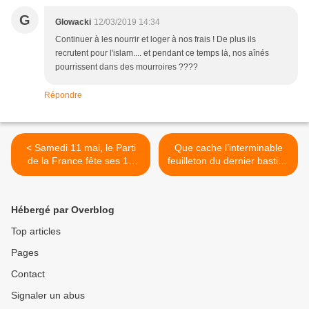
G
Glowacki
12/03/2019 14:34
Continuer à les nourrir et loger à nos frais ! De plus ils
recrutent pour l'islam.... et pendant ce temps là, nos aînés
pourrissent dans des mourroires ????
Répondre
< Samedi 11 mai, le Parti
Que cache l’interminable
de la France fête ses 10
feuilleton du dernier bastion
ans à Paris !
de Daech en Syrie ? >
Hébergé par Overblog
Top articles
Pages
Contact
Signaler un abus