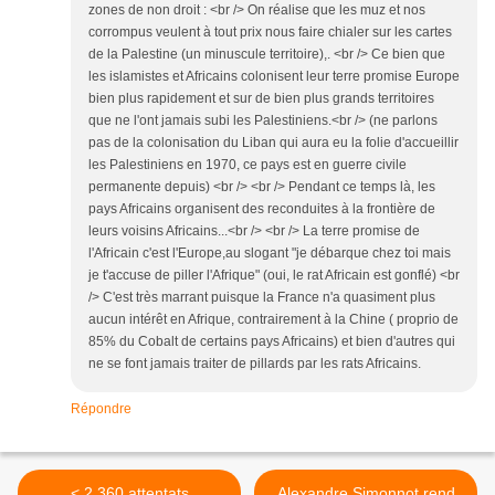
zones de non droit : <br /> On réalise que les muz et nos
corrompus veulent à tout prix nous faire chialer sur les cartes
de la Palestine (un minuscule territoire),. <br /> Ce bien que
les islamistes et Africains colonisent leur terre promise Europe
bien plus rapidement et sur de bien plus grands territoires
que ne l'ont jamais subi les Palestiniens.<br /> (ne parlons
pas de la colonisation du Liban qui aura eu la folie d'accueillir
les Palestiniens en 1970, ce pays est en guerre civile
permanente depuis) <br /> <br /> Pendant ce temps là, les
pays Africains organisent des reconduites à la frontière de
leurs voisins Africains...<br /> <br /> La terre promise de
l'Africain c'est l'Europe,au slogant "je débarque chez toi mais
je t'accuse de piller l'Afrique" (oui, le rat Africain est gonflé) <br
/> C'est très marrant puisque la France n'a quasiment plus
aucun intérêt en Afrique, contrairement à la Chine ( proprio de
85% du Cobalt de certains pays Africains) et bien d'autres qui
ne se font jamais traiter de pillards par les rats Africains.
Répondre
< 2 360 attentats
Alexandre Simonnot rend