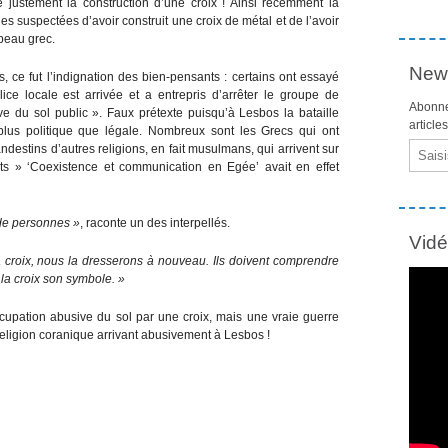
ustement la construction d’une croix ! Ainsi récemment la
es suspectées d’avoir construit une croix de métal et de l’avoir
apeau grec.
News
, ce fut l’indignation des bien-pensants : certains ont essayé
ice locale est arrivée et a entrepris d’arrêter le groupe de
Abonne
 du sol public ». Faux prétexte puisqu’à Lesbos la bataille
article
 plus politique que légale. Nombreux sont les Grecs qui ont
Email
ndestins d’autres religions, en fait musulmans, qui arrivent sur
nts » ‘Coexistence et communication en Egée’ avait en effet
de personnes »
, raconte un des interpellés.
Vid
 la croix, nous la dresserons à nouveau. Ils doivent comprendre
t la croix son symbole. »
cupation abusive du sol par une croix, mais une vraie guerre
 religion coranique arrivant abusivement à Lesbos !