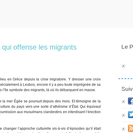
 qui offense les migrants
Le P
 a lieu en Grèce depuis la crise migratoire. Y dresser une croix
Spécialement à Lesbos, encore il y a peu toute imprégnée de sa
Suiv
 l’île symbole des migrants, là où ils débarquent en masse.
 de la mer Égée se poursuit depuis des mois. Et témoigne de la
 culture du pays vers une sorte d’athéisme d’État. Qui équivaut
oumission aux musulmans clandestins en interdisant l’érection
e changer l’approche culturelle vis-à-vis d’épisodes qu’il était