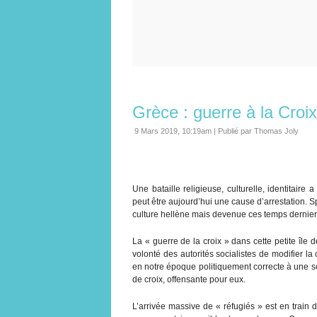
Grèce : guerre à la Croix
9 Mars 2019, 10:19am
|
Publié par Thomas Joly
Une bataille religieuse, culturelle, identitaire
peut être aujourd’hui une cause d’arrestation. 
culture hellène mais devenue ces temps derniers
La « guerre de la croix » dans cette petite île
volonté des autorités socialistes de modifier la
en notre époque politiquement correcte à une s
de croix, offensante pour eux.
L’arrivée massive de « réfugiés » est en train d