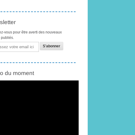
letter
z-vous pour être averti des nouveaux
s publiés.
éo du moment