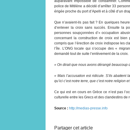
auparavant impossible de condamner. Comme j
police de Mitilène a décidé d’arrêter 33 personn
érigée proche du port d’Apelli et à côté d’un dr
Que n’avaient-ils pas fait ? En quelques heures
d’enlever la croix sans succès. Ensuite la pol
personnes soupçonnées d’« occupation abusive
concernant la construction de croix est bien
compris que l’érection de croix indispose les cla
l’île. L’ONG locale qui s’occupe des « migra
demandé tout de suite l’enlèvement de la croix.
« On dirait que nous avons dérangé beaucoup 
« Mais l’accusation est ridicule. S’ils abattent
qu’ici c’est notre terre, que c’est notre religion e
Ce qui est en cours en Grèce ce n’est pas l’oc
culturelle entre les Grecs et des clandestins de
Source :
http://medias-presse.info
Partager cet article