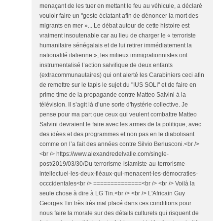
menaçant de les tuer en mettant le feu au véhicule, a déclaré
vouloir faire un "geste éclatant afin de dénoncer la mort des
migrants en mer »... Le débat autour de cette histoire est
vraiment insoutenable car au lieu de charger le « terroriste
humanitaire sénégalais et de lui retirer immédiatement la
nationalité italienne », les milieux immigrationnistes ont
instrumentalisé l’action salvifique de deux enfants
(extracommunautaires) qui ont alerté les Carabiniers ceci afin
de remettre sur le tapis le sujet du "IUS SOLI" et de faire en
prime time de la propagande contre Matteo Salvini à la
télévision. Il s’agit là d’une sorte d'hystérie collective. Je
pense pour ma part que ceux qui veulent combattre Matteo
Salvini devraient le faire avec les armes de la politique, avec
des idées et des programmes et non pas en le diabolisant
comme on l’a fait des années contre Silvio Berlusconi.<br />
<br /> https://www.alexandredelvalle.com/single-
post/2019/03/30/Du-terrorisme-islamiste-au-terrorisme-
intellectuel-les-deux-fléaux-qui-menacent-les-démocraties-
occcidentales<br /> ==============<br /> <br /> Voilà la
seule chose à dire à LG Tin.<br /> <br /> L'Africain Guy
Georges Tin très très mal placé dans ces conditions pour
nous faire la morale sur des détails culturels qui risquent de