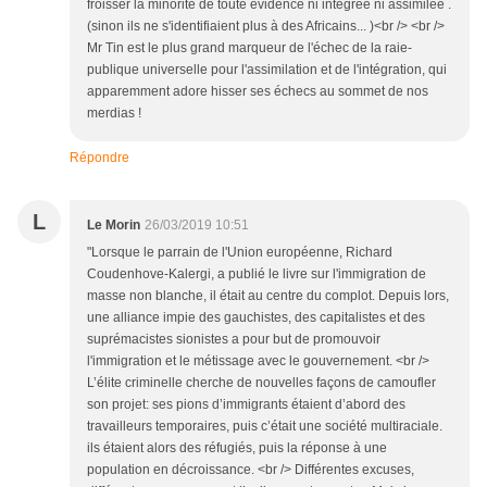
froisser la minorité de toute évidence ni intégrée ni assimilée .
(sinon ils ne s'identifiaient plus à des Africains... )<br /> <br />
Mr Tin est le plus grand marqueur de l'échec de la raie-
publique universelle pour l'assimilation et de l'intégration, qui
apparemment adore hisser ses échecs au sommet de nos
merdias !
Répondre
L
Le Morin
26/03/2019 10:51
"Lorsque le parrain de l'Union européenne, Richard
Coudenhove-Kalergi, a publié le livre sur l'immigration de
masse non blanche, il était au centre du complot. Depuis lors,
une alliance impie des gauchistes, des capitalistes et des
suprémacistes sionistes a pour but de promouvoir
l'immigration et le métissage avec le gouvernement. <br />
L’élite criminelle cherche de nouvelles façons de camoufler
son projet: ses pions d’immigrants étaient d’abord des
travailleurs temporaires, puis c’était une société multiraciale.
ils étaient alors des réfugiés, puis la réponse à une
population en décroissance. <br /> Différentes excuses,