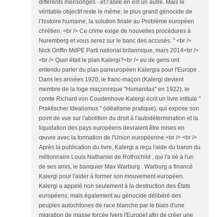
différents mensonges - et l’asile en est un autre. Mais le
véritable objectif reste le même: le plus grand génocide de
l’histoire humaine, la solution finale au Problème européen
chrétien. <br /> Ce crime exige de nouvelles procédures à
Nuremberg et vous serez sur le banc des accusés. " <br />
Nick Griffin MdPE Parti national britannique, mars 2014<br />
<br /> Quel était le plan Kalergi?<br /> eu de gens ont
entendu parler du plan paneuropéen Kalergia pour l'Europe .
Dans les années 1920, le franc-maçon (Kalergi devient
membre de la loge maçonnique "Humanitas" en 1922), le
comte Richard von Coudenhove-Kalergi écrit un livre intitulé "
Praktischer Idealismus " (idéalisme pratique), qui expose son
point de vue sur l'abolition du droit à l'autodétermination et la
liquidation des pays européens devraient être mises en
œuvre avec la formation de l'Union européenne.<br /> <br />
Après la publication du livre, Kalergi a reçu l'aide du baron du
millionnaire Louis Nathaniel de Rothschild , qui l'a lié à l'un
de ses amis, le banquier Max Warburg . Warburg a financé
Kalergi pour l'aider à former son mouvement européen.
Kalergi a appelé non seulement à la destruction des États
européens, mais également au génocide délibéré des
peuples autochtones de race blanche par le biais d'une
migration de masse forcée [vers l'Europe] afin de créer une