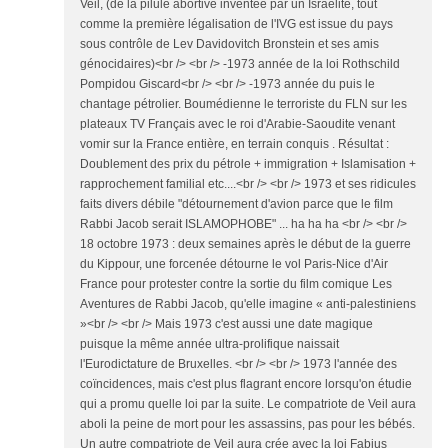
Veil, (de la pilule abortive inventée par un Israélite, tout
comme la première légalisation de l'IVG est issue du pays
sous contrôle de Lev Davidovitch Bronstein et ses amis
génocidaires)<br /> <br /> -1973 année de la loi Rothschild
Pompidou Giscard<br /> <br /> -1973 année du puis le
chantage pétrolier. Boumédienne le terroriste du FLN sur les
plateaux TV Français avec le roi d'Arabie-Saoudite venant
vomir sur la France entière, en terrain conquis . Résultat :
Doublement des prix du pétrole + immigration + Islamisation +
rapprochement familial etc....<br /> <br /> 1973 et ses ridicules
faits divers débile "détournement d'avion parce que le film
Rabbi Jacob serait ISLAMOPHOBE" ... ha ha ha <br /> <br />
18 octobre 1973 : deux semaines après le début de la guerre
du Kippour, une forcenée détourne le vol Paris-Nice d'Air
France pour protester contre la sortie du film comique Les
Aventures de Rabbi Jacob, qu'elle imagine « anti-palestiniens
»<br /> <br /> Mais 1973 c'est aussi une date magique
puisque la même année ultra-prolifique naissait
l'Eurodictature de Bruxelles. <br /> <br /> 1973 l'année des
coïncidences, mais c'est plus flagrant encore lorsqu'on étudie
qui a promu quelle loi par la suite. Le compatriote de Veil aura
aboli la peine de mort pour les assassins, pas pour les bébés.
Un autre compatriote de Veil aura crée avec la loi Fabius