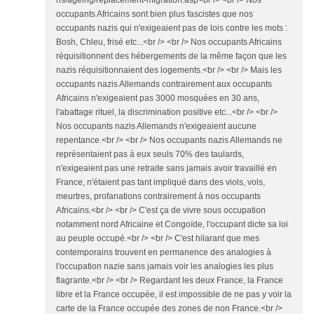
ns/ageing/replacement-migration.asp<br /> <br /> Nos
occupants Africains sont bien plus fascistes que nos
occupants nazis qui n'exigeaient pas de lois contre les mots :
Bosh, Chleu, frisé etc...<br /> <br /> Nos occupants Africains
réquisitionnent des hébergements de la même façon que les
nazis réquisitionnaient des logements.<br /> <br /> Mais les
occupants nazis Allemands contrairement aux occupants
Africains n'exigeaient pas 3000 mosquées en 30 ans,
l'abattage rituel, la discrimination positive etc...<br /> <br />
Nos occupants nazis Allemands n'exigeaient aucune
repentance.<br /> <br /> Nos occupants nazis Allemands ne
représentaient pas à eux seuls 70% des taulards,
n'exigeaient pas une retraite sans jamais avoir travaillé en
France, n'étaient pas tant impliqué dans des viols, vols,
meurtres, profanations contrairement à nos occupants
Africains.<br /> <br /> C'est ça de vivre sous occupation
notamment nord Africaine et Congoïde, l'occupant dicte sa loi
au peuple occupé.<br /> <br /> C'est hilarant que mes
contemporains trouvent en permanence des analogies à
l'occupation nazie sans jamais voir les analogies les plus
flagrante.<br /> <br /> Regardant les deux France, la France
libre et la France occupée, il est impossible de ne pas y voir la
carte de la France occupée des zones de non France.<br />