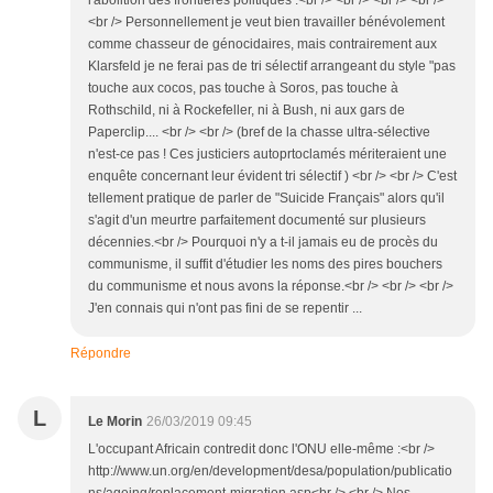
l'abolition des frontières politiques .<br /> <br /> <br /> <br />
<br /> Personnellement je veut bien travailler bénévolement
comme chasseur de génocidaires, mais contrairement aux
Klarsfeld je ne ferai pas de tri sélectif arrangeant du style "pas
touche aux cocos, pas touche à Soros, pas touche à
Rothschild, ni à Rockefeller, ni à Bush, ni aux gars de
Paperclip.... <br /> <br /> (bref de la chasse ultra-sélective
n'est-ce pas ! Ces justiciers autoprtoclamés mériteraient une
enquête concernant leur évident tri sélectif ) <br /> <br /> C'est
tellement pratique de parler de "Suicide Français" alors qu'il
s'agit d'un meurtre parfaitement documenté sur plusieurs
décennies.<br /> Pourquoi n'y a t-il jamais eu de procès du
communisme, il suffit d'étudier les noms des pires bouchers
du communisme et nous avons la réponse.<br /> <br /> <br />
J'en connais qui n'ont pas fini de se repentir ...
Répondre
L
Le Morin
26/03/2019 09:45
L'occupant Africain contredit donc l'ONU elle-même :<br />
http://www.un.org/en/development/desa/population/publicatio