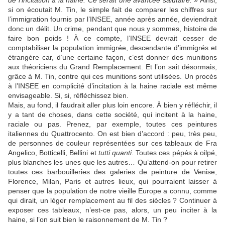
de l’incitation à la haine. Ce serait une avancée salutaire. »
Ainsi,
si on écoutait M. Tin, le simple fait de comparer les chiffres sur
l’immigration fournis par l’INSEE, année après année, deviendrait
donc un délit. Un crime, pendant que nous y sommes, histoire de
faire bon poids ! À ce compte, l’INSEE devrait cesser de
comptabiliser la population immigrée, descendante d’immigrés et
étrangère car, d’une certaine façon, c’est donner des munitions
aux théoriciens du Grand Remplacement. Et l’on sait désormais,
grâce à M. Tin, contre qui ces munitions sont utilisées. Un procès
à l’INSEE en complicité d’incitation à la haine raciale est même
envisageable. Si, si, réfléchissez bien.
Mais, au fond, il faudrait aller plus loin encore. À bien y réfléchir, il
y a tant de choses, dans cette société, qui incitent à la haine,
raciale ou pas. Prenez, par exemple, toutes ces peintures
italiennes du Quattrocento. On est bien d’accord : peu, très peu,
de personnes de couleur représentées sur ces tableaux de Fra
Angelico, Botticelli, Bellini et
tutti quanti
. Toutes ces pépés à oilpé,
plus blanches les unes que les autres… Qu’attend-on pour retirer
toutes ces barbouilleries des galeries de peinture de Venise,
Florence, Milan, Paris et autres lieux, qui pourraient laisser à
penser que la population de notre vieille Europe a connu, comme
qui dirait, un léger remplacement au fil des siècles ? Continuer à
exposer ces tableaux, n’est-ce pas, alors, un peu inciter à la
haine, si l’on suit bien le raisonnement de M. Tin ?