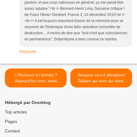
gaulois, et aux coqs nationaux en général, ça me parait être
assez salubre."<br /> Bernard-Henri Lévy, Semaine critique !
de Franz Olivier Giesbert, France 2, 10 décembre 2010<br />
<br /> Il est toujours important d'avoir de la mémoire pour se
souvenir de l'historique d'une telle opération concertée de
destruction.... A moins de dire que "tout n'est que coïncidences
en permanence", Soljenitsyne a bien connue ce mantra.
Répondre
< Recours à l’armée ?
Amazon va-t-il dénaturer
Aujourd’hui non, mais
Tolkien au nom du vivre-
demain ?
ensemble ? >
Hébergé par Overblog
Top articles
Pages
Contact