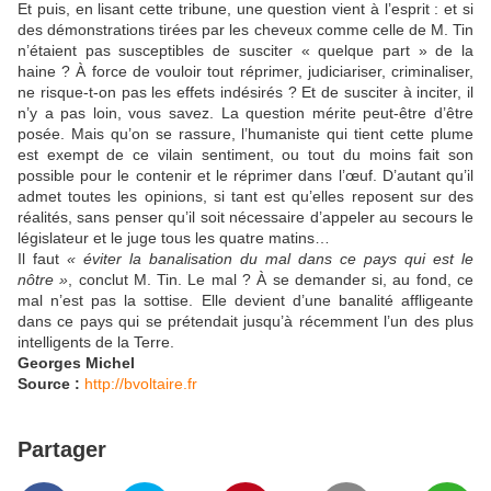
Et puis, en lisant cette tribune, une question vient à l’esprit : et si
des démonstrations tirées par les cheveux comme celle de M. Tin
n’étaient pas susceptibles de susciter « quelque part » de la
haine ? À force de vouloir tout réprimer, judiciariser, criminaliser,
ne risque-t-on pas les effets indésirés ? Et de susciter à inciter, il
n’y a pas loin, vous savez. La question mérite peut-être d’être
posée. Mais qu’on se rassure, l’humaniste qui tient cette plume
est exempt de ce vilain sentiment, ou tout du moins fait son
possible pour le contenir et le réprimer dans l’œuf. D’autant qu’il
admet toutes les opinions, si tant est qu’elles reposent sur des
réalités, sans penser qu’il soit nécessaire d’appeler au secours le
législateur et le juge tous les quatre matins…
Il faut
« éviter la banalisation du mal dans ce pays qui est le
nôtre »
, conclut M. Tin. Le mal ? À se demander si, au fond, ce
mal n’est pas la sottise. Elle devient d’une banalité affligeante
dans ce pays qui se prétendait jusqu’à récemment l’un des plus
intelligents de la Terre.
Georges Michel
Source :
http://bvoltaire.fr
Partager