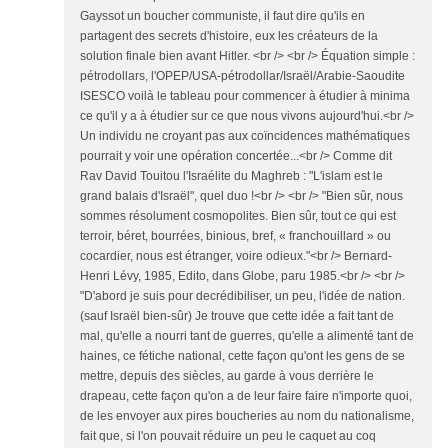
Gayssot un boucher communiste, il faut dire qu'ils en
partagent des secrets d'histoire, eux les créateurs de la
solution finale bien avant Hitler. <br /> <br /> Équation simple :
pétrodollars, l'OPEP/USA-pétrodollar/Israël/Arabie-Saoudite
ISESCO voilà le tableau pour commencer à étudier à minima
ce qu'il y a à étudier sur ce que nous vivons aujourd'hui.<br />
Un individu ne croyant pas aux coïncidences mathématiques
pourrait y voir une opération concertée...<br /> Comme dit
Rav David Touitou l'Israélite du Maghreb : "L'islam est le
grand balais d'Israël", quel duo !<br /> <br /> "Bien sûr, nous
sommes résolument cosmopolites. Bien sûr, tout ce qui est
terroir, béret, bourrées, binious, bref, « franchouillard » ou
cocardier, nous est étranger, voire odieux."<br /> Bernard-
Henri Lévy, 1985, Edito, dans Globe, paru 1985.<br /> <br />
"D'abord je suis pour decrédibiliser, un peu, l'idée de nation.
(sauf Israël bien-sûr) Je trouve que cette idée a fait tant de
mal, qu'elle a nourri tant de guerres, qu'elle a alimenté tant de
haines, ce fétiche national, cette façon qu'ont les gens de se
mettre, depuis des siècles, au garde à vous derrière le
drapeau, cette façon qu'on a de leur faire faire n'importe quoi,
de les envoyer aux pires boucheries au nom du nationalisme,
fait que, si l'on pouvait réduire un peu le caquet au coq