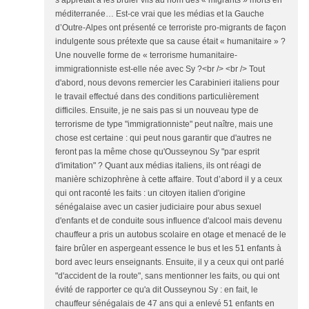
s’apprêtait à les brûler vifs au nom des « migrants » morts en
méditerranée… Est-ce vrai que les médias et la Gauche
d’Outre-Alpes ont présenté ce terroriste pro-migrants de façon
indulgente sous prétexte que sa cause était « humanitaire » ?
Une nouvelle forme de « terrorisme humanitaire-
immigrationniste est-elle née avec Sy ?<br /> <br /> Tout
d'abord, nous devons remercier les Carabinieri italiens pour
le travail effectué dans des conditions particulièrement
difficiles. Ensuite, je ne sais pas si un nouveau type de
terrorisme de type "immigrationniste" peut naître, mais une
chose est certaine : qui peut nous garantir que d'autres ne
feront pas la même chose qu'Ousseynou Sy "par esprit
d'imitation" ? Quant aux médias italiens, ils ont réagi de
manière schizophrène à cette affaire. Tout d’abord il y a ceux
qui ont raconté les faits : un citoyen italien d'origine
sénégalaise avec un casier judiciaire pour abus sexuel
d'enfants et de conduite sous influence d'alcool mais devenu
chauffeur a pris un autobus scolaire en otage et menacé de le
faire brûler en aspergeant essence le bus et les 51 enfants à
bord avec leurs enseignants. Ensuite, il y a ceux qui ont parlé
"d'accident de la route", sans mentionner les faits, ou qui ont
évité de rapporter ce qu'a dit Ousseynou Sy : en fait, le
chauffeur sénégalais de 47 ans qui a enlevé 51 enfants en