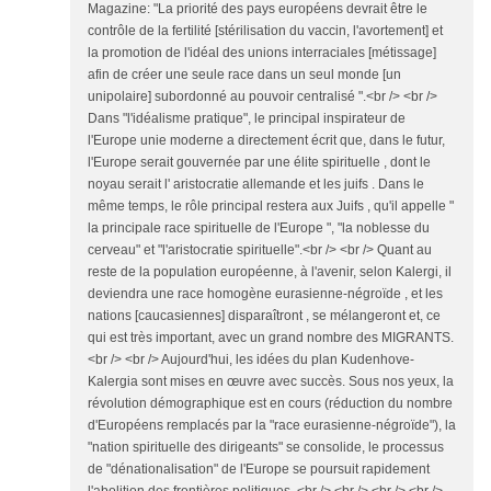
Magazine: "La priorité des pays européens devrait être le
contrôle de la fertilité [stérilisation du vaccin, l'avortement] et
la promotion de l'idéal des unions interraciales [métissage]
afin de créer une seule race dans un seul monde [un
unipolaire] subordonné au pouvoir centralisé ".<br /> <br />
Dans "l'idéalisme pratique", le principal inspirateur de
l'Europe unie moderne a directement écrit que, dans le futur,
l'Europe serait gouvernée par une élite spirituelle , dont le
noyau serait l' aristocratie allemande et les juifs . Dans le
même temps, le rôle principal restera aux Juifs , qu'il appelle "
la principale race spirituelle de l'Europe ", "la noblesse du
cerveau" et "l'aristocratie spirituelle".<br /> <br /> Quant au
reste de la population européenne, à l'avenir, selon Kalergi, il
deviendra une race homogène eurasienne-négroïde , et les
nations [caucasiennes] disparaîtront , se mélangeront et, ce
qui est très important, avec un grand nombre des MIGRANTS.
<br /> <br /> Aujourd'hui, les idées du plan Kudenhove-
Kalergia sont mises en œuvre avec succès. Sous nos yeux, la
révolution démographique est en cours (réduction du nombre
d'Européens remplacés par la "race eurasienne-négroïde"), la
"nation spirituelle des dirigeants" se consolide, le processus
de "dénationalisation" de l'Europe se poursuit rapidement