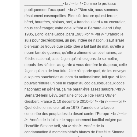
__________________<br /> <br /> Comme le professe
publiquement l'occupant : <br /> "Bien sûr, nous sommes
résolument cosmopolites. Bien sûr, tout ce qui est terroir,
béret, bourrées, binious, bref, « franchouillard » ou cocardier,
nous est étranger, voire odieux."<br /> Bernard-Henri Lévy,
1985, Edito, dans Globe, paru 1985.<br /> <br /> "D'abord je
suis pour decrédibiliser, un peu, l'idée de nation. (sauf Israël
bien-sûr) Je trouve que cette idée a fait tant de mal, qu'elle a
nourri tant de guerres, qu'elle a alimenté tant de haines, ce
fétiche national, cette façon qu'ont les gens de se mettre,
depuis des siècles, au garde à vous derrière le drapeau, cette
façon qu'on a de leur faire faire n'importe quoi, de les envoyer
aux pires boucheries au nom du nationalisme, fait que, si l'on
pouvait réduire un peu le caquet au coq gaulois, et aux coqs
nationaux en général, ça me parait être assez salubre."<br />
Bernard-Henri Lévy, Semaine critique ! de Franz Olivier
Giesbert, France 2, 10 décembre 2010<br /> <br /> ------<br />
Quel écho, on se croirait en 1973, l'année de l'attaque
concertée des peuplades du désert contre l'Europe :<br /> <br
/> -Année de la loi sur le rapprochement familial exigée par
l'Israélite Simone Veil, <br /> <br /> -Année de la
condamnation à mort des bébés blancs de l'Israélite Simone