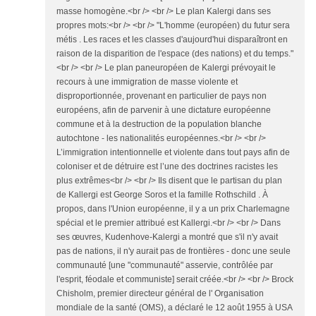
masse homogène.<br /> <br /> Le plan Kalergi dans ses
propres mots:<br /> <br /> "L'homme (européen) du futur sera
métis . Les races et les classes d'aujourd'hui disparaîtront en
raison de la disparition de l'espace (des nations) et du temps."
<br /> <br /> Le plan paneuropéen de Kalergi prévoyait le
recours à une immigration de masse violente et
disproportionnée, provenant en particulier de pays non
européens, afin de parvenir à une dictature européenne
commune et à la destruction de la population blanche
autochtone - les nationalités européennes.<br /> <br />
L’immigration intentionnelle et violente dans tout pays afin de
coloniser et de détruire est l’une des doctrines racistes les
plus extrêmes<br /> <br /> Ils disent que le partisan du plan
de Kallergi est George Soros et la famille Rothschild . À
propos, dans l'Union européenne, il y a un prix Charlemagne
spécial et le premier attribué est Kallergi.<br /> <br /> Dans
ses œuvres, Kudenhove-Kalergi a montré que s'il n'y avait
pas de nations, il n'y aurait pas de frontières - donc une seule
communauté [une "communauté" asservie, contrôlée par
l'esprit, féodale et communiste] serait créée.<br /> <br /> Brock
Chisholm, premier directeur général de l' Organisation
mondiale de la santé (OMS), a déclaré le 12 août 1955 à USA