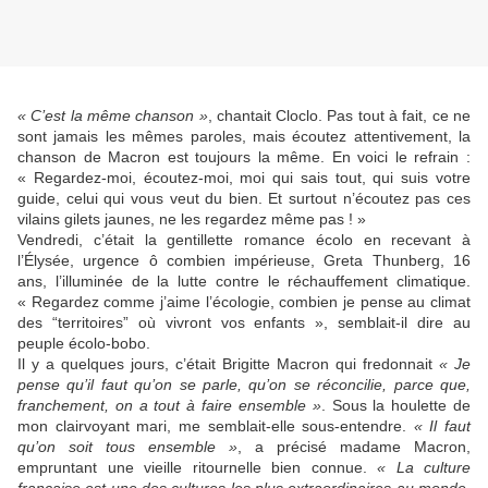
« C’est la même chanson »
, chantait Cloclo. Pas tout à fait, ce ne
sont jamais les mêmes paroles, mais écoutez attentivement, la
chanson de Macron est toujours la même. En voici le refrain :
« Regardez-moi, écoutez-moi, moi qui sais tout, qui suis votre
guide, celui qui vous veut du bien. Et surtout n’écoutez pas ces
vilains gilets jaunes, ne les regardez même pas ! »
Vendredi, c’était la gentillette romance écolo en recevant à
l’Élysée, urgence ô combien impérieuse, Greta Thunberg, 16
ans, l’illuminée de la lutte contre le réchauffement climatique.
« Regardez comme j’aime l’écologie, combien je pense au climat
des “territoires” où vivront vos enfants », semblait-il dire au
peuple écolo-bobo.
Il y a quelques jours, c’était Brigitte Macron qui fredonnait
« Je
pense qu’il faut qu’on se parle, qu’on se réconcilie, parce que,
franchement, on a tout à faire ensemble »
. Sous la houlette de
mon clairvoyant mari, me semblait-elle sous-entendre.
« Il faut
qu’on soit tous ensemble »
, a précisé madame Macron,
empruntant une vieille ritournelle bien connue.
« La culture