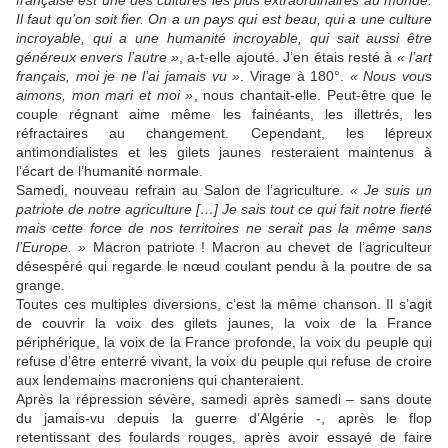
française est une des cultures les plus extraordinaires au monde.
Il faut qu’on soit fier. On a un pays qui est beau, qui a une culture
incroyable, qui a une humanité incroyable, qui sait aussi être
généreux envers l’autre »
, a-t-elle ajouté. J’en étais resté à
« l’art
français, moi je ne l’ai jamais vu »
. Virage à 180°.
« Nous vous
aimons, mon mari et moi »
, nous chantait-elle. Peut-être que le
couple régnant aime même les fainéants, les illettrés, les
réfractaires au changement. Cependant, les lépreux
antimondialistes et les gilets jaunes resteraient maintenus à
l’écart de l’humanité normale.
Samedi, nouveau refrain au Salon de l’agriculture.
« Je suis un
patriote de notre agriculture […] Je sais tout ce qui fait notre fierté
mais cette force de nos territoires ne serait pas la même sans
l’Europe. »
Macron patriote ! Macron au chevet de l’agriculteur
désespéré qui regarde le nœud coulant pendu à la poutre de sa
grange.
Toutes ces multiples diversions, c’est la même chanson. Il s’agit
de couvrir la voix des gilets jaunes, la voix de la France
périphérique, la voix de la France profonde, la voix du peuple qui
refuse d’être enterré vivant, la voix du peuple qui refuse de croire
aux lendemains macroniens qui chanteraient.
Après la répression sévère, samedi après samedi – sans doute
du jamais-vu depuis la guerre d’Algérie -, après le flop
retentissant des foulards rouges, après avoir essayé de faire