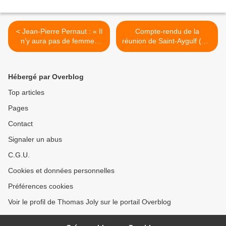
< Jean-Pierre Pernaut : « Il
Compte-rendu de la
n’y aura pas de femmes
réunion de Saint-Aygulf (83)
voilées dans mon journal ! »
du 23/02/19 >
Hébergé par Overblog
Top articles
Pages
Contact
Signaler un abus
C.G.U.
Cookies et données personnelles
Préférences cookies
Voir le profil de Thomas Joly sur le portail Overblog