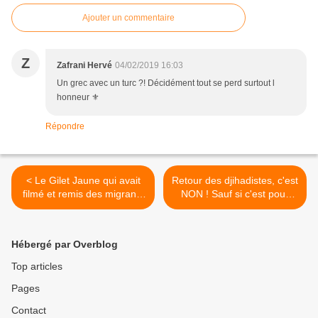
Ajouter un commentaire
Z
Zafrani Hervé
04/02/2019 16:03
Un grec avec un turc ?! Décidément tout se perd surtout l
honneur ⚜️
Répondre
< Le Gilet Jaune qui avait
Retour des djihadistes, c'est
filmé et remis des migrants
NON ! Sauf si c'est pour
à la police a perdu son
leur mettre 12 balles dans
travail et est poursuivi pour
la peau ! >
racisme
Hébergé par Overblog
Top articles
Pages
Contact