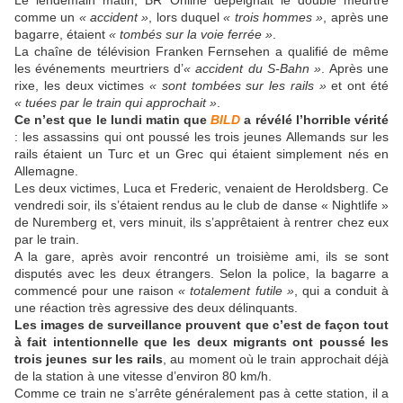
Le lendemain matin, BR Online dépeignait le double meurtre
comme un
« accident »
, lors duquel
« trois hommes »
, après une
bagarre, étaient
« tombés sur la voie ferrée »
.
La chaîne de télévision Franken Fernsehen a qualifié de même
les événements meurtriers d’
« accident du S-Bahn »
. Après une
rixe, les deux victimes
« sont tombées sur les rails »
et ont été
« tuées par le train qui approchait »
.
Ce n’est que le lundi matin que
BILD
a révélé l’horrible vérité
: les assassins qui ont poussé les trois jeunes Allemands sur les
rails étaient un Turc et un Grec qui étaient simplement nés en
Allemagne.
Les deux victimes, Luca et Frederic, venaient de Heroldsberg. Ce
vendredi soir, ils s’étaient rendus au le club de danse « Nightlife »
de Nuremberg et, vers minuit, ils s’apprêtaient à rentrer chez eux
par le train.
A la gare, après avoir rencontré un troisième ami, ils se sont
disputés avec les deux étrangers. Selon la police, la bagarre a
commencé pour une raison
« totalement futile »
, qui a conduit à
une réaction très agressive des deux délinquants.
Les images de surveillance prouvent que c’est de façon tout
à fait intentionnelle que les deux migrants ont poussé les
trois jeunes sur les rails
, au moment où le train approchait déjà
de la station à une vitesse d’environ 80 km/h.
Comme ce train ne s’arrête généralement pas à cette station, il a