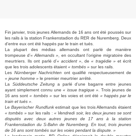
Fin janvier, trois jeunes Allemands de 16 ans ont été poussés sur
les rails à la station Frankenstadion du RER de Nuremberg. Deux
d’entre eux ont été happés par le train et tués.
La plupart des médias allemands ont parlé de manière
trompeuse d’
« Allemands »
, en occultant l’origine migratoire des
meurtriers. Ils ont parlé d’
« accident »
, de
« tragédie »
et écrit
que les trois adolescents étaient
« tombés »
sur les rails.
Les
Nürnberger Nachrichten
ont qualifié respectueusement de
« jeune homme »
le premier meurtrier arrêté.
La
Süddeutsche Zeitung
a parlé d’une bagarre entre jeunes
ayant simplement connu une
« issue tragique »
. Trois jeunes de
16 ans sont
« tombés »
sur les voies et ont été
« happés par le
train et tués »
.
Le
Bayerischer Rundfunk
estimait que les trois Allemands étaient
« tombés »
sur les rails :
« Vendredi soir, les deux jeunes se sont
disputés avec deux autres jeunes de 17 ans à la station
Frankenstadion du S-Bahn de Nuremberg. En tout, trois jeunes
de 16 ans sont tombés sur les voies pendant la dispute. »