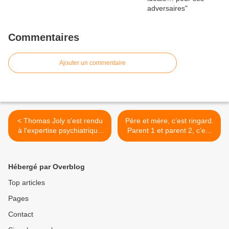
Commentaires
Ajouter un commentaire
< Thomas Joly s'est rendu
Père et mère, c’est ringard.
à l'expertise psychiatrique
Parent 1 et parent 2, c’est
ordonnée par la justice
tellement mieux ! >
politique française
Hébergé par Overblog
Top articles
Pages
Contact