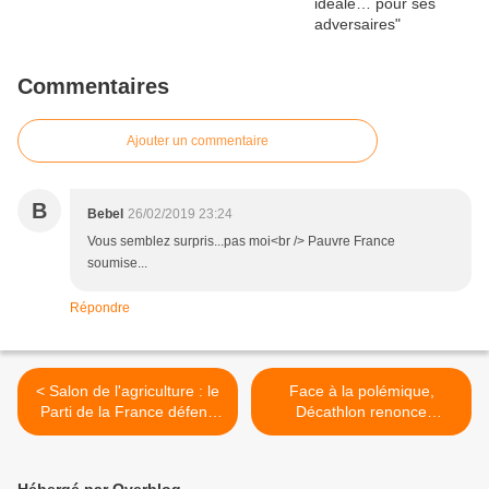
Commentaires
Ajouter un commentaire
B
Bebel
26/02/2019 23:24
Vous semblez surpris...pas moi<br /> Pauvre France
soumise...
Répondre
< Salon de l'agriculture : le
Face à la polémique,
Parti de la France défend
Décathlon renonce
les paysans français
finalement à commercialiser
ses « hijabs de running » >