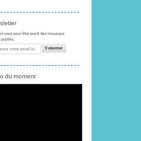
letter
z-vous pour être averti des nouveaux
s publiés.
éo du moment