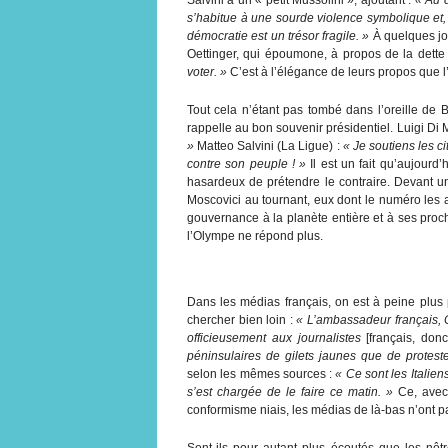
s’habitue à une sourde violence symbolique et, u
démocratie est un trésor fragile. »
À quelques jou
Oettinger, qui époumone, à propos de la dette 
voter. »
C’est à l’élégance de leurs propos que l
Tout cela n’étant pas tombé dans l’oreille de 
rappelle au bon souvenir présidentiel. Luigi Di
»
Matteo Salvini (La Ligue) :
« Je soutiens les c
contre son peuple ! »
Il est un fait qu’aujourd
hasardeux de prétendre le contraire. Devant un
Moscovici au tournant, eux dont le numéro les
gouvernance à la planète entière et à ses proc
l’Olympe ne répond plus.
Dans les médias français, on est à peine plus 
chercher bien loin :
« L’ambassadeur français, C
officieusement aux journalistes
[français, do
péninsulaires de gilets jaunes que de protest
selon les mêmes sources :
« Ce sont les Italie
s’est chargée de le faire ce matin. »
Ce, avec 
conformisme niais, les médias de là-bas n’ont p
Sont-ils pour autant plus écoutés que les nôt