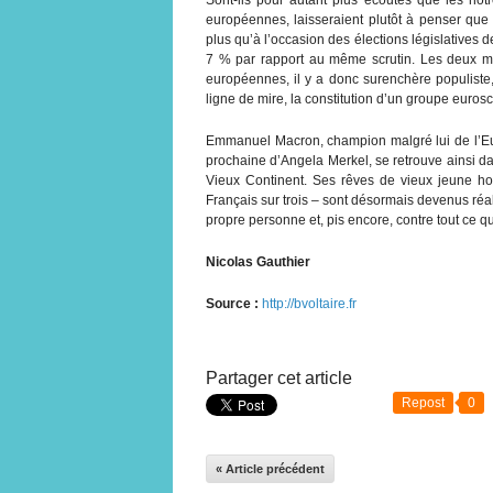
européennes, laisseraient plutôt à penser que 
plus qu’à l’occasion des élections législatives
7 % par rapport au même scrutin. Les deux m
européennes, il y a donc surenchère populiste, 
ligne de mire, la constitution d’un groupe euro
Emmanuel Macron, champion malgré lui de l’Euro
prochaine d’Angela Merkel, se retrouve ainsi da
Vieux Continent. Ses rêves de vieux jeune ho
Français sur trois – sont désormais devenus réal
propre personne et, pis encore, contre tout ce qu
Nicolas Gauthier
Source :
http://bvoltaire.fr
Partager cet article
Repost
0
« Article précédent