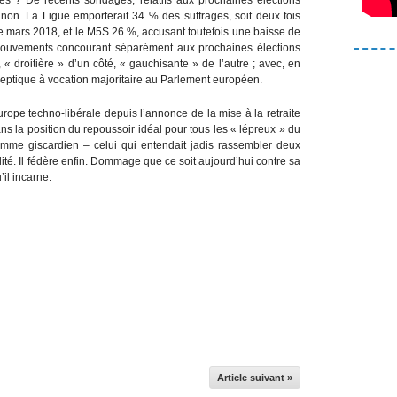
non. La Ligue emporterait 34 % des suffrages, soit deux fois
 de mars 2018, et le M5S 26 %, accusant toutefois une baisse de
ouvements concourant séparément aux prochaines élections
« droitière » d’un côté, « gauchisante » de l’autre ; avec, en
sceptique à vocation majoritaire au Parlement européen.
pe techno-libérale depuis l’annonce de la mise à la retraite
ns la position du repoussoir idéal pour tous les « lépreux » du
mme giscardien – celui qui entendait jadis rassembler deux
ité. Il fédère enfin. Dommage que ce soit aujourd’hui contre sa
’il incarne.
Article suivant »