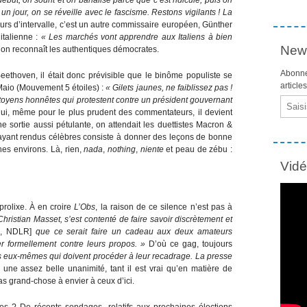
n jour, on se réveille avec le fascisme. Restons vigilants ! La
rs d’intervalle, c’est un autre commissaire européen, Günther
italienne :
« Les marchés vont apprendre aux Italiens à bien
News
’on reconnaît les authentiques démocrates.
Abonne
Beethoven, il était donc prévisible que le binôme populiste se
article
 Maio (Mouvement 5 étoiles) :
« Gilets jaunes, ne faiblissez pas !
itoyens honnêtes qui protestent contre un président gouvernant
Email
’hui, même pour le plus prudent des commentateurs, il devient
e sortie aussi pétulante, on attendait les duettistes Macron &
 ayant rendus célèbres consiste à donner des leçons de bonne
hes environs. Là, rien,
nada
,
nothing
,
niente
et peau de zébu :
Vid
prolixe. À en croire
L’Obs
, la raison de ce silence n’est pas à
hristian Masset, s’est contenté de faire savoir discrètement et
nc, NDLR]
que ce serait faire un cadeau aux deux amateurs
er formellement contre leurs propos. »
D’où ce gag, toujours
ns eux-mêmes qui doivent procéder à leur recadrage. La presse
une assez belle unanimité, tant il est vrai qu’en matière de
as grand-chose à envier à ceux d’ici.
res ? De récents sondages, relatifs aux prochaines élections