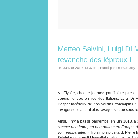
Matteo Salvini, Luigi Di M
revanche des lépreux !
10 Janvier 2019, 18:37pm
|
Publié par Thomas Joly
À l’Élysée, chaque journée paraît être pire que 
depuis l’entrée en lice des Italiens, Luigi Di
L’esprit facétieux de nos voisins transalpins 
ravageuse, d’autant plus ravageuse que sous-t
Ainsi, il n’y a pas si longtemps, en juin 2018,
comme une lèpre, un peu partout en Europe, d
voir réapparaître. »
Trois mois plus tard, Pierr
Salvini à un « petit Mussolini », ajoutant :
« Au d