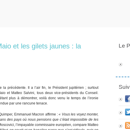
aio et les gilets jaunes : la
Le P
Suiv
la précédente. Il a l’air fin, le Président jupitérien ; surtout
 Maio et Matteo Salvini, tous deux vice-présidents du Conseil.
n’étant plus à démontrer, voilà donc venu le temps de l’ironie
endue par une rancune tenace.
 à Quimper, Emmanuel Macron affirme :
« Vous les voyez monter,
ans des pays où nous pensions que c’était impossible de les
e Moscovici, l’impayable commissaire européen, compare Matteo
ébut, on sourit et on banalise parce que c’est ridicule, puis on