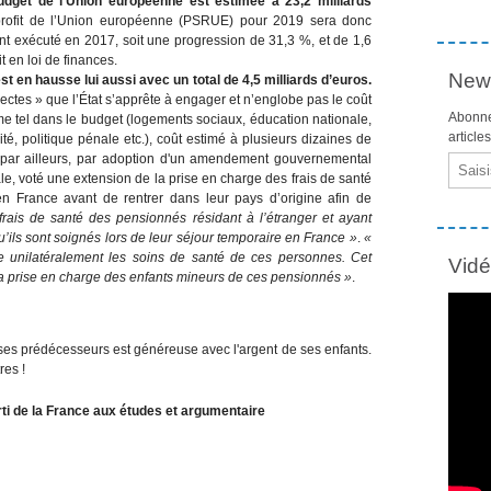
budget de l’Union européenne est estimée à 23,2 milliards
profit de l’Union européenne (PSRUE) pour 2019 sera donc
nt exécuté en 2017, soit une progression de 31,3 %, et de 1,6
t en loi de finances.
News
t en hausse lui aussi avec un total de 4,5 milliards d’euros.
rectes » que l’État s’apprête à engager et n’englobe pas le coût
Abonne
e tel dans le budget (logements sociaux, éducation nationale,
article
ité, politique pénale etc.), coût estimé à plusieurs dizaines de
, par ailleurs, par adoption d'un amendement gouvernemental
Email
le, voté une extension de la prise en charge des frais de santé
n France avant de rentrer dans leur pays d’origine afin de
frais de santé des pensionnés résidant à l’étranger et ayant
u’ils sont soignés lors de leur séjour temporaire en France »
.
«
 unilatéralement les soins de santé de ces personnes. Cet
Vid
 prise en charge des enfants mineurs de ces pensionnés »
.
es prédécesseurs est généreuse avec l'argent de ses enfants.
res !
ti de la France aux études et argumentaire