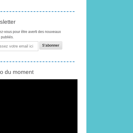
letter
z-vous pour être averti des nouveaux
s publiés.
éo du moment