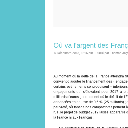
Où va l’argent des França
5 Décembre 2018, 15:47pm
|
Publié par Thomas Joly
Au moment où la dette de la France atteindra 98
convient d’ajouter le financement des « engage
certains événements se produisent – intérieurs
engagements qui s'élevaient pour 2017 à plus 
milliards d'euros ; au moment où le déficit de l'
annoncées en hausse de 0,6 % (25 milliards) ; a
pauvreté, où tant de nos compatriotes peinent à 
rue, le projet de budget 2019 laisse apparaître
la France ni aux Français.