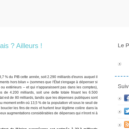
is ? Ailleurs !
Le P
,7 % du PIB cette année, soit 2.290 milliards d'euros auquel il
ments hors bilan » (sommes que l'État s'engage à dépenser si
Suiv
 ou extérieurs – et qui n'apparaissent pas dans les comptes),
de 4.200 milliards, soit une dette totale frisant les 6.500
État est de 80 milliards, tandis que les dépenses publiques sont
u moment enfin où 13,5 % de la population vit sous le seuil de
boucler les fins de mois et hurlent leur légitime colère dans la
 deux augmentations considérables de dépenses qui n'iront ni à