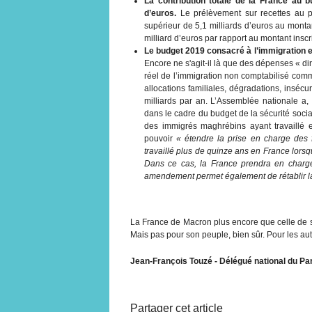
La contribution totale de la France au 
d’euros.
Le prélèvement sur recettes au 
supérieur de 5,1 milliards d’euros au monta
milliard d’euros par rapport au montant inscri
Le budget 2019 consacré à l’immigration es
Encore ne s'agit-il là que des dépenses « di
réel de l’immigration non comptabilisé comm
allocations familiales, dégradations, insécur
milliards par an. L’Assemblée nationale a
dans le cadre du budget de la sécurité socia
des immigrés maghrébins ayant travaillé e
pouvoir
« étendre la prise en charge des 
travaillé plus de quinze ans en France lorsq
Dans ce cas, la France prendra en charge
amendement permet également de rétablir la
La France de Macron plus encore que celle de s
Mais pas pour son peuple, bien sûr. Pour les aut
Jean-François Touzé - Délégué national du Par
Partager cet article