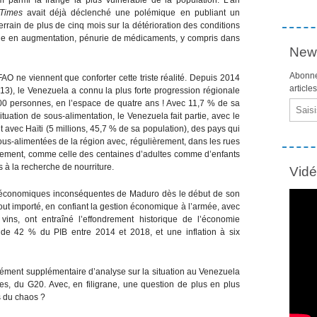
Times
avait déjà déclenché une polémique en publiant un
rrain de plus de cinq mois sur la détérioration des conditions
antile en augmentation, pénurie de médicaments, y compris dans
News
Abonne
AO ne viennent que conforter cette triste réalité. Depuis 2014
article
013), le Venezuela a connu la plus forte progression régionale
00 personnes, en l’espace de quatre ans ! Avec 11,7 % de sa
Email
ituation de sous-alimentation, le Venezuela fait partie, avec le
t avec Haïti (5 millions, 45,7 % de sa population), des pays qui
s-alimentées de la région avec, régulièrement, dans les rues
dement, comme celle des centaines d’adultes comme d’enfants
 à la recherche de nourriture.
Vid
ns économiques inconséquentes de Maduro dès le début de son
 tout importé, en confiant la gestion économique à l’armée, avec
vins, ont entraîné l’effondrement historique de l’économie
 de 42 % du PIB entre 2014 et 2018, et une inflation à six
élément supplémentaire d’analyse sur la situation au Venezuela
es, du G20. Avec, en filigrane, une question de plus en plus
ys du chaos ?