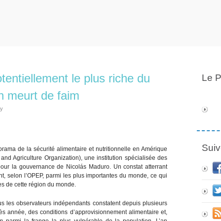
tentiellement le plus riche du
Le P
on meurt de faim
ly
Suiv
ama de la sécurité alimentaire et nutritionnelle en Amérique
and Agriculture Organization), une institution spécialisée des
pour la gouvernance de Nicolás Maduro. Un constat atterrant
nt, selon l’OPEP, parmi les plus importantes du monde, ce qui
hes de cette région du monde.
us les observateurs indépendants constatent depuis plusieurs
s année, des conditions d’approvisionnement alimentaire et,
 parmi la frange la plus vulnérable de la population. L’an