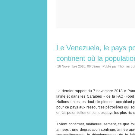
Le Venezuela, le pays po
continent où la populati
16 Novembre 2018, 06:59am
|
Publié par Thomas Jo
Le dernier rapport du 7 novembre 2018 « Panor
latine et dans les Caraïbes » de la FAO (Food 
Nations unies, est tout simplement accablant 
pour ce pays aux ressources pétrolières qui so
en fait potentiellement un des pays les plus ric
Il vient confirmer, malheureusement, ce que to
années : une dégradation continue, année aprè
concomitamment, le développement de la faim