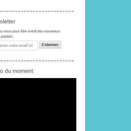
letter
z-vous pour être averti des nouveaux
s publiés.
éo du moment