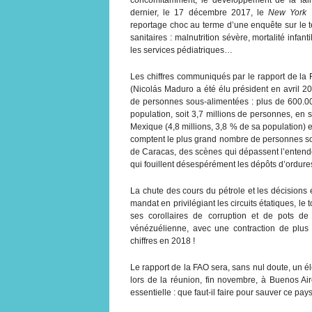
dernier, le 17 décembre 2017, le
New York 
reportage choc au terme d’une enquête sur le te
sanitaires : malnutrition sévère, mortalité inf
les services pédiatriques…
Les chiffres communiqués par le rapport de la F
(Nicolás Maduro a été élu président en avril 2
de personnes sous-alimentées : plus de 600.0
population, soit 3,7 millions de personnes, en s
Mexique (4,8 millions, 3,8 % de sa population) e
comptent le plus grand nombre de personnes sou
de Caracas, des scènes qui dépassent l’enten
qui fouillent désespérément les dépôts d’ordures
La chute des cours du pétrole et les décisio
mandat en privilégiant les circuits étatiques, le
ses corollaires de corruption et de pots de 
vénézuélienne, avec une contraction de plus
chiffres en 2018 !
Le rapport de la FAO sera, sans nul doute, un 
lors de la réunion, fin novembre, à Buenos Air
essentielle : que faut-il faire pour sauver ce pa