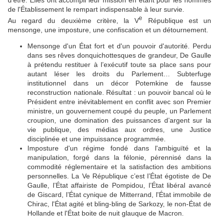
d’être. Elles ont accompli leur mission en étant pour les hommes
de l'Établissement le rempart indispensable à leur survie.
e
Au regard du deuxième critère, la V
République est un
mensonge, une imposture, une confiscation et un détournement.
Mensonge d'un État fort et d'un pouvoir d'autorité. Perdu
dans ses rêves donquichottesques de grandeur, De Gaulle
à prétendu restituer à l’exécutif toute sa place sans pour
autant léser les droits du Parlement… Subterfuge
institutionnel dans un décor Potemkine de fausse
reconstruction nationale. Résultat : un pouvoir bancal où le
Président entre inévitablement en conflit avec son Premier
ministre, un gouvernement coupé du peuple, un Parlement
croupion, une domination des puissances d’argent sur la
vie publique, des médias aux ordres, une Justice
disciplinée et une impuissance programmée.
Imposture d'un régime fondé dans l'ambiguïté et la
manipulation, forgé dans la félonie, pérennisé dans la
commodité réglementaire et la satisfaction des ambitions
personnelles. La Ve République c’est l’État égotiste de De
Gaulle, l’État affairiste de Pompidou, l’État libéral avancé
de Giscard, l’État cynique de Mitterrand, l'État immobile de
Chirac, l'État agité et bling-bling de Sarkozy, le non-État de
Hollande et l'État boite de nuit glauque de Macron.