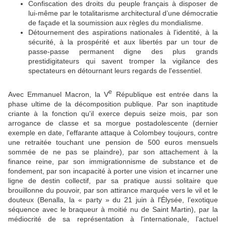
Confiscation des droits du peuple français à disposer de
lui-même par le totalitarisme architectural d’une démocratie
de façade et la soumission aux règles du mondialisme.
Détournement des aspirations nationales à l'identité, à la
sécurité, à la prospérité et aux libertés par un tour de
passe-passe permanent digne des plus grands
prestidigitateurs qui savent tromper la vigilance des
spectateurs en détournant leurs regards de l'essentiel.
e
Avec Emmanuel Macron, la V
République est entrée dans la
phase ultime de la décomposition publique. Par son inaptitude
criante à la fonction qu'il exerce depuis seize mois, par son
arrogance de classe et sa morgue postadolescente (dernier
exemple en date, l'effarante attaque à Colombey toujours, contre
une retraitée touchant une pension de 500 euros mensuels
sommée de ne pas se plaindre), par son attachement à la
finance reine, par son immigrationnisme de substance et de
fondement, par son incapacité à porter une vision et incarner une
ligne de destin collectif, par sa pratique aussi solitaire que
brouillonne du pouvoir, par son attirance marquée vers le vil et le
douteux (Benalla, la « party » du 21 juin à l'Élysée, l’exotique
séquence avec le braqueur à moitié nu de Saint Martin), par la
médiocrité de sa représentation à l'internationale, l’actuel