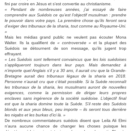
fini par croire en Jésus et s’est convertie au christianisme.
« Pendant de nombreuses années, j’ai essayé de faire
comprendre aux Suédois ce qu’est l’objectif musulman : prendre
le pouvoir dans votre pays. La première chose qu’ils feront sera
d’exiger des tribunaux de la sharia, tout comme au Royaume-Uni.
»
Mais les médias grand public ne veulent pas écouter Mona
Walter. Ils la qualifient de
« controversée »
et la plupart des
Suédois se détournent de son message, qu’ils jugent trop
effrayant.
« Les Suédois sont tellement convaincus que les lois suédoises
s’appliqueront toujours dans leur pays. Mais demandez à
n’importe quel Anglais s’il y a 30 ans, il aurait cru que la Grande-
Bretagne aurait des tribunaux légaux de la sharia en 2018.
Personne n’aurait cru que c’était possible. Si la Suède reconnaît
les tribunaux de la sharia, les musulmans auront de nouvelles
exigences, comme la permission de diriger leurs propres
enclaves sans ingérence de la société suédoise. L’objectif final
est que la sharia domine toute la Suède. S’il reste des Suédois
blonds et aux yeux bleus, peu importe – ils seront tous derrière
les niqabs et les burkas d’ici là. »
De nombreux commentateurs suédois disent que Leila Ali Elmi
n’aura aucune chance de changer les choses puisque les