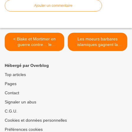
Ajouter un commentaire
< Blake et Mortimer en
Les moeurs barbares
guerre contre… le
islamiques gagnent la
populisme
Bretagne : le visage d’une
femme brûlé à l’acide >
Hébergé par Overblog
Top articles
Pages
Contact
Signaler un abus
C.G.U.
Cookies et données personnelles
Préférences cookies