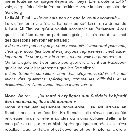
mené toute sa campagne depuis son pays. Elle a obtenu 1.467
voix, ce qui fait d’elle la femme politique
Verte
la plus populaire de
Göteborg.
Leila Ali Elmi :
« Je ne sais pas ce que je veux accomplir »
Lors d’une entrevue à la radio publique suédoise, on a demandé
à Leila Ali Elmi ce qu’elle voulait accomplir au Parlement. Alors
qu’elle est élue dans un parti écologiste, elle n’a pas dit un mot
des questions environnementales :
« Je ne sais pas ce que je veux accomplir. L’important pour moi,
c’est que nous [les Somaliens] soyons représentés, c’est super
important. Je veux que « la zone » ait une voix au parlement. »
On lui a également demandé pourquoi elle a écrit sur Facebook
qu’elle ne voulait représenter que les Somaliens.
« Les Suédois somaliens sont des citoyens suédois et nous
avons des questions spécifiques, comme les difficultés et la
discrimination. Nous avons besoin d’une voix. »
Mona Walter :
« j’ai tenté d’expliquer aux Suédois l’objectif
des musulmans, ils se détournent »
Mona Walter est également somalienne. Elle est arrivée en
Suède dans les années 90. En Somalie, elle n’avait jamais été
religieuse, mais ici elle était plus ou moins obligée d’aller à la
mosquée et de porter un hijab. Après quelques années, elle s’est
rebellée, a quitté l’Islam et est devenue athée. Finalement, elle a