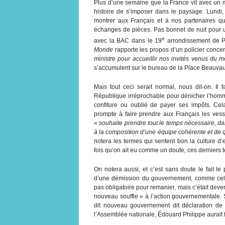
Plus d’une semaine que la France vit avec un min
histoire de s’imposer dans le paysage. Lundi, il
montrer aux Français et à nos partenaires qu
échanges de pièces. Pas bonnet de nuit pour un s
e
avec la BAC dans le 19
arrondissement de Par
Monde
rapporte les propos d’un policier conce
ministre pour accueillir nos invités venus du m
s’accumulent sur le bureau de la Place Beauvau
Mais tout ceci serait normal, nous dit-on. Il
République irréprochable pour dénicher l’homm
confiture ou oublié de payer ses impôts. Cela 
prompte à faire prendre aux Français les ve
« souhaite prendre tout le temps nécessaire, da
à la composition d’une équipe cohérente et de q
notera les termes qui sentent bon la culture d’
fois qu’on ait eu comme un doute, ces dernier
On notera aussi, et c’est sans doute le fait
d’une démission du gouvernement, comme cela a
pas obligatoire pour remanier, mais c’était de
nouveau souffle » à l’action gouvernementale. Souv
dit nouveau gouvernement dit déclaration de 
l’Assemblée nationale, Édouard Philippe aurait 