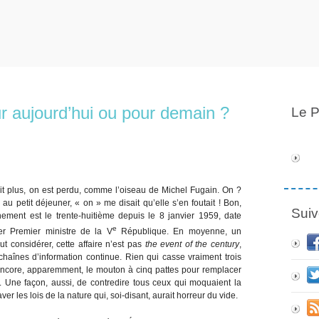
r aujourd’hui ou pour demain ?
Le P
 plus, on est perdu, comme l’oiseau de Michel Fugain. On ?
au petit déjeuner, « on » me disait qu’elle s’en foutait ! Bon,
Suiv
vernement est le trente-huitième depuis le 8 janvier 1959, date
e
er Premier ministre de la V
République. En moyenne, un
t considérer, cette affaire n’est pas
the event of the century
,
aînes d’information continue. Rien qui casse vraiment trois
 encore, apparemment, le mouton à cinq pattes pour remplacer
 Une façon, aussi, de contredire tous ceux qui moquaient la
aver les lois de la nature qui, soi-disant, aurait horreur du vide.