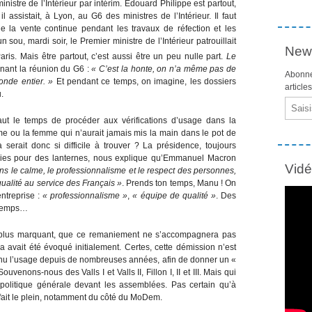
istre de l’Intérieur par intérim. Édouard Philippe est partout,
 assistait, à Lyon, au G6 des ministres de l’Intérieur. Il faut
e la vente continue pendant les travaux de réfection et les
ou, mardi soir, le Premier ministre de l’Intérieur patrouillait
News
is. Mais être partout, c’est aussi être un peu nulle part.
Le
rnant la réunion du G6 :
« C’est la honte, on n’a même pas de
Abonne
onde entier. »
Et pendant ce temps, on imagine, les dossiers
article
.
Email
 faut le temps de procéder aux vérifications d’usage dans la
e ou la femme qui n’aurait jamais mis la main dans le pot de
serait donc si difficile à trouver ? La présidence, toujours
ssies pour des lanternes, nous explique qu’Emmanuel Macron
Vid
ns le calme, le professionnalisme et le respect des personnes,
ualité au service des Français »
. Prends ton temps, Manu ! On
entreprise :
« professionnalisme »
,
« équipe de qualité »
. Des
s temps…
 le plus marquant, que ce remaniement ne s’accompagnera pas
vait été évoqué initialement. Certes, cette démission n’est
venu l’usage depuis de nombreuses années, afin de donner un «
enons-nous des Valls I et Valls II, Fillon I, II et III. Mais qui
politique générale devant les assemblées. Pas certain qu’à
fait le plein, notamment du côté du MoDem.