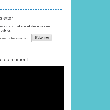
letter
z-vous pour être averti des nouveaux
s publiés.
éo du moment