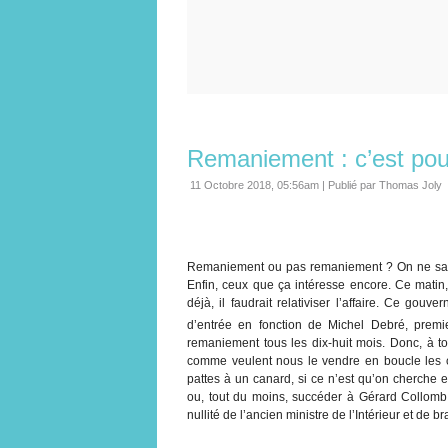
Remaniement : c’est pou
11 Octobre 2018, 05:56am
|
Publié par Thomas Joly
Remaniement ou pas remaniement ? On ne sait
Enfin, ceux que ça intéresse encore. Ce matin, 
déjà, il faudrait relativiser l’affaire. Ce gou
d’entrée en fonction de Michel Debré, premi
remaniement tous les dix-huit mois. Donc, à tou
comme veulent nous le vendre en boucle les ch
pattes à un canard, si ce n’est qu’on cherche
ou, tout du moins, succéder à Gérard Collomb.
nullité de l’ancien ministre de l’Intérieur et de br