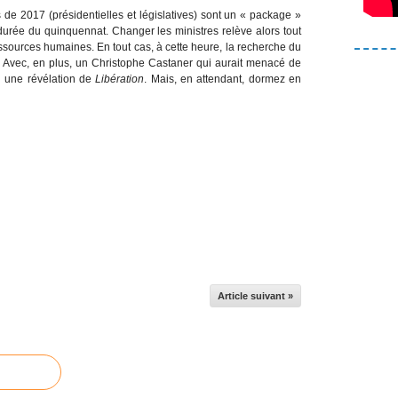
 de 2017 (présidentielles et législatives) sont un « package »
a durée du quinquennat. Changer les ministres relève alors tout
ources humaines. En tout cas, à cette heure, la recherche du
. Avec, en plus, un Christophe Castaner qui aurait menacé de
on une révélation de
Libération
. Mais, en attendant, dormez en
Article suivant »