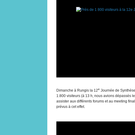
e
Dimanche à Rungis la 12
Journée de Synthèse 
1.800 visiteurs (à 13 h, nous avions dépassés le 
assister aux différents forums et au meeting final 
prévus à cet effet.