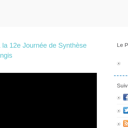
à la 12e Journée de Synthèse
Le P
ngis
Suiv