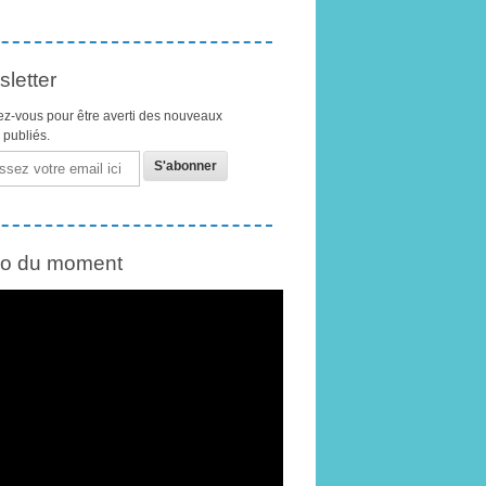
letter
z-vous pour être averti des nouveaux
s publiés.
éo du moment