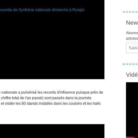
News
Abonne
article
Email
Vid
nationale a pulvérisé les records d'influence puisque près de
chiffre total de l'an passé) sont passés dans la journée
et visiter les 80 stands installés dans les couloirs et les halls