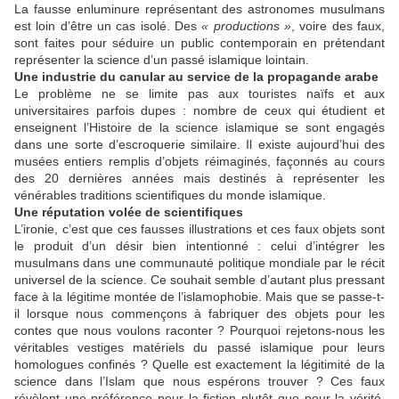
La fausse enluminure représentant des astronomes musulmans
est loin d’être un cas isolé. Des
« productions »
, voire des faux,
sont faites pour séduire un public contemporain en prétendant
représenter la science d’un passé islamique lointain.
Une industrie du canular au service de la propagande arabe
Le problème ne se limite pas aux touristes naïfs et aux
universitaires parfois dupes : nombre de ceux qui étudient et
enseignent l’Histoire de la science islamique se sont engagés
dans une sorte d’escroquerie similaire. Il existe aujourd’hui des
musées entiers remplis d’objets réimaginés, façonnés au cours
des 20 dernières années mais destinés à représenter les
vénérables traditions scientifiques du monde islamique.
Une réputation volée de scientifiques
L’ironie, c’est que ces fausses illustrations et ces faux objets sont
le produit d’un désir bien intentionné : celui d’intégrer les
musulmans dans une communauté politique mondiale par le récit
universel de la science. Ce souhait semble d’autant plus pressant
face à la légitime montée de l’islamophobie. Mais que se passe-t-
il lorsque nous commençons à fabriquer des objets pour les
contes que nous voulons raconter ? Pourquoi rejetons-nous les
véritables vestiges matériels du passé islamique pour leurs
homologues confinés ? Quelle est exactement la légitimité de la
science dans l’Islam que nous espérons trouver ? Ces faux
révèlent une préférence pour la fiction plutôt que pour la vérité.