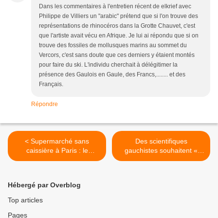
Dans les commentaires à l'entretien récent de elkrief avec
Philippe de Villiers un "arabic" prétend que si l'on trouve des
représentations de rhinocéros dans la Grotte Chauvet, c'est
que l'artiste avait vécu en Afrique. Je lui ai répondu que si on
trouve des fossiles de mollusques marins au sommet du
Vercors, c'est sans doute que ces derniers y étaient montés
pour faire du ski. L'individu cherchait à délégitimer la
présence des Gaulois en Gaule, des Francs,........ et des
Français.
Répondre
< Supermarché sans
Des scientifiques
caissière à Paris : le
gauchistes souhaitent «
meilleur des mondes
combattre l’hostilité à
marchands
l’immigration de masse » en
droguant massivement les
Hébergé par Overblog
Blancs >
Top articles
Pages