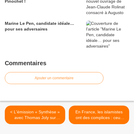
Pinochet !
Marine Le Pen, candidate idéale…
pour ses adversaires
Commentaires
Ajouter un commentaire
< L'émission « Synthèse »
En France, les islamistes
avec Thomas Joly sur
ont des complices : ceux
Radio Libertés disponible
qui minimisent leur
en podcast
influence >