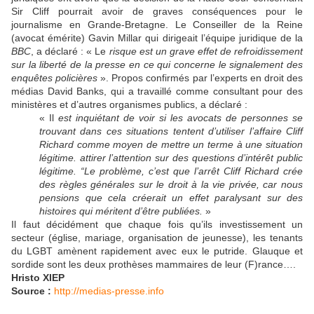
Sir Cliff pourrait avoir de graves conséquences pour le
journalisme en Grande-Bretagne. Le Conseiller de la Reine
(avocat émérite) Gavin Millar qui dirigeait l’équipe juridique de la
BBC
, a déclaré : « Le
risque est un grave effet de refroidissement
sur la liberté de la presse en ce qui concerne le signalement des
enquêtes policières
». Propos confirmés par l’experts en droit des
médias David Banks, qui a travaillé comme consultant pour des
ministères et d’autres organismes publics, a déclaré :
« Il
est inquiétant de voir si les avocats de personnes se
trouvant dans ces situations tentent d’utiliser l’affaire Cliff
Richard comme moyen de mettre un terme à une situation
légitime. attirer l’attention sur des questions d’intérêt public
légitime. “Le problème, c’est que l’arrêt Cliff Richard crée
des règles générales sur le droit à la vie privée, car nous
pensions que cela créerait un effet paralysant sur des
histoires qui méritent d’être publiées.
»
Il faut décidément que chaque fois qu’ils investissement un
secteur (église, mariage, organisation de jeunesse), les tenants
du LGBT amènent rapidement avec eux le putride. Glauque et
sordide sont les deux prothèses mammaires de leur (F)rance….
Hristo XIEP
Source :
http://medias-presse.info