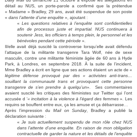
Daily Mail
du dimanche 21 octobre a exposé les allégations en
détail au NUS, un porte-parole a confirmé que la prétendue
« Madame » Bradley, 29 ans, avait été suspendue de son poste
«
dans l’attente d’une enquête
», ajoutant :
«
Les questions relatives à l’enquête sont confidentielles
afin de processus juste et impartial. NUS continuera à
soutenir Jess, les officiers à temps plein, le personnel et les
bénévoles pendant cette période
».
Il/elle avait déjà suscité la controverse lorsqu’elle avait défendu
l’attaque de la militante transgenre Tara Wolf, née de sexe
masculin, contre une militante féministe âgée de 60 ans à Hyde
Park, à Londres, en septembre 2018. À la suite de l’incident,
Mme Bradley a écrit en ligne que ses actions étaient un acte de «
légitime défense provoqué par des « activistes anti-trans…
souillant la communauté trans et provoquant cette personne
transgenre de s’en prendre à quelqu’un
». Ses commentaires
avaient suscité les critiques des féministes sur Twitter qui l’ont
accusée d ‘
« incitation à la violence à l’égard des femmes
». Les
requins se bouffent entre eux, ça les amuse et ça débarrasse…
Après l’impression du
Mail on Sunday
, Bradley a publié la
déclaration suivante :
«
Je suis actuellement suspendu de mon rôle chez NUS
dans l’attente d’une enquête. En raison de mon obligation
contractuelle de garder la nature et les détails de l’enquête