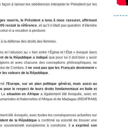
e façon à laisser les obédiences interpeler le Président sur les
hanges nourris, le Président a tenu à nous rassurer, affirmant
05 restait la référence
, et qu’il n’était pas question d’étendre
elui-ci a vocation à perdurer.
 à la défense des droits des femmes.
s et l’allusion au « lien entre l’Église et l’État » évoqué dans
nt de la République a indiqué
que pour lui il doit bien y avoir
ligions et avec chacune des conceptions philosophiques, se
celui de Combes. Il
ne veut pas que les Français deviennent «
sur les valeurs de la République
.
rné
l’Europe, sur un plan politique général, mais aussi au
 pour le respect de leurs droits fondamentaux en Italie et
. La
situation en Afrique
a également été évoquée, avec en
 humanistes et fraternelles d’Afrique et de Madagas (REHFRAM)
ment été évoqués, avec toutes les conséquences actuelles sur
ident de la République
a confirmé sa volonté de trouver une
e souveraineté européenne à construire. Il
a exprimé son