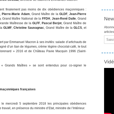
aient finalement pas moins de dix obédiences maçonniques
:
F
,
Pierre-Marie Adam
, Grand Maître de la
GLDF
,
Jean-Pierre
News
n
, Grand Maître National de la
FFDH
,
Jean-René Dalle
, Grand
Grande Maîtresse de la
GLFF
,
Pascal Berjot
, Grand Maître de
Abonne
 la
GLMF
,
Christine Sauvagnac
, Grand Maître de la
GLCS
, et
article
Email
t par Emmanuel Macron à ses invités: salade d’artichauts de
agné d’un tian de légumes, crème légère chocolat-café, le tout
renard » 2016 et de Château Pavie Macquin 1996 (Saint-
Vid
 « Grands Maîtres » se sont entendus pour co-signer le
 maçonniques françaises
 le mercredi 5 septembre 2018 les principales obédiences
ravail, en présence du ministre d’Etat, ministre de l’Intérieur.