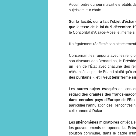
Aucun ordre du jour n’avait été établi, d
sujets de leur choix.
Sur la laïcité, qui a fait l’objet d’éc
que le texte de la loi du 9 décembre 19
le Concordat d’Alsace-Moselle, même si c
Il a également réaffirmé son attachement
Concernant les rapports avec les religion
son discours des Bernardins,
le Préside
un lien de l’État avec chacune des re
référant à l’esprit de Briand plutôt qu’à 
des puritains », et il veut tenir ferme 
Les
autres sujets évoqués
ont conce
regard des craintes des francs-maçons
dans certains pays d’Europe de l’Est
particulier l’annulation des Rencontres
cette année à Dakar.
Les
phénomènes migratoires
ont égale
les gouvernements européens.
Le Prés
solution commune, dans le cadre d’un