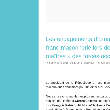
Les engagements d’Emm
franc-maçonnerie lors de
maîtres » des forces occ
7 Septembre 2018, 06:33am
|
Publié par Thomas Jol
Le président de la République a reçu merc
maçonniques françaises pour un dîner à l’Élysé
Nous en savons maintenant plus sur les partici
ministre de l’Intérieur
Gérard Collomb
, lui-mêm
d’Or
François Patriat
(LREM ex-PS),
Alexis Ko
parole de la Présidence de la République, et
Pa