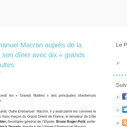
anuel Macron auprès de la
Le P
 son dîner avec dix « grands
ultes
y
Suiv
redi les « Grands Maîtres » des principales obédiences
e.
pants. Outre Emmanuel Macron, il y avait parmi les convives le
e franc-maçon du Grand Orient de France, le sénateur de Côte
hler
, Secrétaire général de l’Elysée,
Bruno Roger-Petit
, porte-
trick Strzoda
, directeur de cabinet d’Emmanuel Macron.