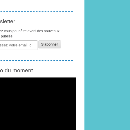
letter
z-vous pour être averti des nouveaux
s publiés.
éo du moment