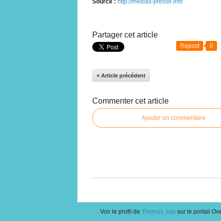
Source :
http://medias-presse.info
Partager cet article
Repost
0
« Article précédent
Commenter cet article
Ajouter un commentaire
Voir le profil de
Thomas Joly
sur le portail Ov