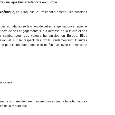
ndra une ligne humaniste forte en Europe.
bioéthique
, pour laquelle le Président a entendu les positions
s signataires se félicitent de cet échange très ouvert avec le
 acte de ses engagements sur la défense de la laïcité et des
on combat pour des valeurs humanistes en Europe. Elles
sation et sur le respect des droits fondamentaux. D’autres
jets plus techniques comme la bioéthique, avec les ministres
que Opéra
es rencontres devraient suivre concernant la bioéthique. Les
es de la république.