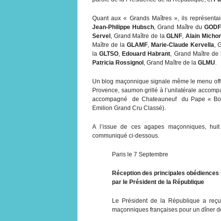
Quant aux « Grands Maîtres », ils représent
Jean-Philippe Hubsch
, Grand Maître du
GOD
Servel
, Grand Maître de la
GLNF
,
Alain Micho
Maître de la
GLAMF
,
Marie-Claude Kervella
, 
la
GLTSO
,
Edouard Habrant
, Grand Maître de
Patricia Rossignol
, Grand Maître de la
GLMU
.
Un blog maçonnique signale même le menu offer
Provence, saumon grillé à l’unilatérale accomp
accompagné de Chateauneuf du Pape « Bois
Emilion Grand Cru Classé).
A l’issue de ces agapes maçonniques, huit
communiqué ci-dessous.
Paris le 7 Septembre
Réception des principales obédiences
par le Président de la République
Le Président de la République a reçu
maçonniques françaises pour un dîner de t