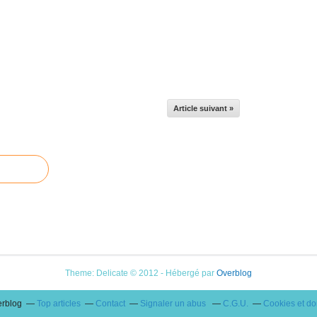
Article suivant »
Theme: Delicate © 2012 - Hébergé par
Overblog
erblog
Top articles
Contact
Signaler un abus
C.G.U.
Cookies et d