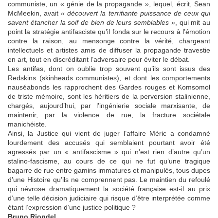
communiste, un « génie de la propagande », lequel, écrit, Sean
McMeekin, avait
« découvert la terrifiante puissance de ceux qui
savent étancher la soif de bien de leurs semblables »
, qui mit au
point la stratégie antifasciste qu’il fonda sur le recours à l’émotion
contre la raison, au mensonge contre la vérité, chargeant
intellectuels et artistes amis de diffuser la propagande travestie
en art, tout en discréditant l’adversaire pour éviter le débat.
Les antifas, dont on oublie trop souvent qu’ils sont issus des
Redskins (skinheads communistes), et dont les comportements
nauséabonds les rapprochent des Gardes rouges et Komsomol
de triste mémoire, sont les héritiers de la perversion stalinienne,
chargés, aujourd’hui, par l’ingénierie sociale marxisante, de
maintenir, par la violence de rue, la fracture sociétale
manichéiste.
Ainsi, la Justice qui vient de juger l’affaire Méric a condamné
lourdement des accusés qui semblaient pourtant avoir été
agressés par un « antifascisme » qui n’est rien d’autre qu’un
stalino-fascisme, au cours de ce qui ne fut qu’une tragique
bagarre de rue entre gamins immatures et manipulés, tous dupes
d’une Histoire qu’ils ne comprennent pas. Le maintien du refoulé
qui névrose dramatiquement la société française est-il au prix
d’une telle décision judiciaire qui risque d’être interprétée comme
étant l’expression d’une justice politique ?
Bruno Riondel