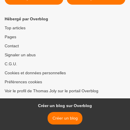
faire des enfants, pas pour
envoie plus de 60 milliards
les remplacer par des
par an vers l’Afrique >
Africains »
Hébergé par Overblog
Top articles
Pages
Contact
Signaler un abus
C.G.U.
Cookies et données personnelles
Préférences cookies
Voir le profil de Thomas Joly sur le portail Overblog
Créer un blog sur Overblog
Créer un blog