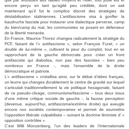
que par Mussolini aux faibles moyens et Hitler, tout juste élu et
encore perçu en tant qu’agité peu crédible, dont on sait
maintenant qu’il fut le complice discret des stratégies de
déstabilisation staliniennes. L’antifascisme visa à gonfler la
baudruche fasciste pour instaurer une dialectique perverse, camp
du bien/camp du mal, les communistes se posant en défenseur
de la liberté menacée.
En France, Maurice Thorez changea radicalement la stratégie du
PCF, faisant de l’« antifascisme », selon François Furet,
« un
double de lui-même »
, cultivant la peur du complot, tout en se
rapprochant de la gauche démocrate pour créer un front
antifasciste qui diabolisa, non pas des fascistes – bien peu
nombreux en France -, mais l’ensemble de la droite
démocratique et patriote.
L’« antifascisme » cristallisa ainsi, sur le débat d’idées français,
un leurre qui changea durablement le centre de gravité sur lequel
s’articulait traditionnellement la vie politique hexagonale, faisant
de ce pseudo-clivage, communisme/fascisme – tous deux issus
d’une même critique sociale de gauche -, la fausse perception
(devenue, aujourd’hui, antifascisme/extrême droite) qui aveugle
encore nos sociétés contemporaines et permet de soumettre
l’opposition libérale culpabilisée – suivant la doctrine léniniste d’ «
opposition contrôlée ».
C’est Willi Münzenberg, l’un des leaders de l’Internationale