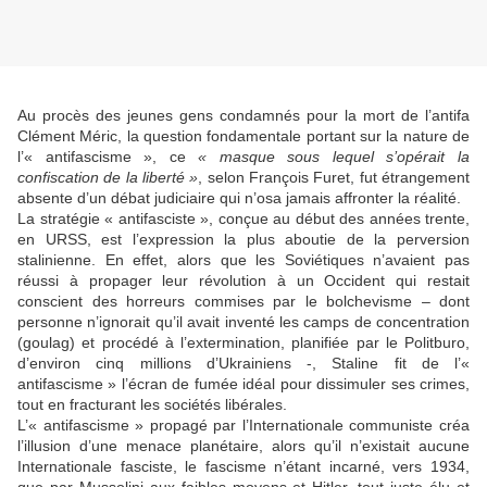
Au procès des jeunes gens condamnés pour la mort de l’antifa
Clément Méric, la question fondamentale portant sur la nature de
l’« antifascisme », ce
« masque sous lequel s’opérait la
confiscation de la liberté »
, selon François Furet, fut étrangement
absente d’un débat judiciaire qui n’osa jamais affronter la réalité.
La stratégie « antifasciste », conçue au début des années trente,
en URSS, est l’expression la plus aboutie de la perversion
stalinienne. En effet, alors que les Soviétiques n’avaient pas
réussi à propager leur révolution à un Occident qui restait
conscient des horreurs commises par le bolchevisme – dont
personne n’ignorait qu’il avait inventé les camps de concentration
(goulag) et procédé à l’extermination, planifiée par le Politburo,
d’environ cinq millions d’Ukrainiens -, Staline fit de l’«
antifascisme » l’écran de fumée idéal pour dissimuler ses crimes,
tout en fracturant les sociétés libérales.
L’« antifascisme » propagé par l’Internationale communiste créa
l’illusion d’une menace planétaire, alors qu’il n’existait aucune
Internationale fasciste, le fascisme n’étant incarné, vers 1934,