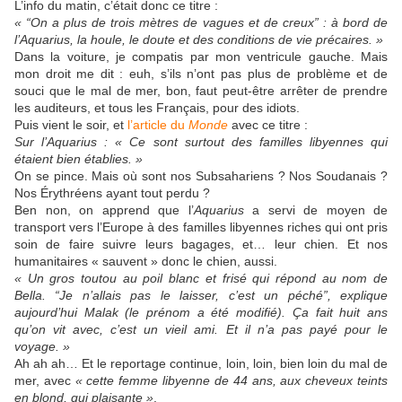
L’info du matin, c’était donc ce titre :
« “On a plus de trois mètres de vagues et de creux” : à bord de
l’Aquarius, la houle, le doute et des conditions de vie précaires. »
Dans la voiture, je compatis par mon ventricule gauche. Mais
mon droit me dit : euh, s’ils n’ont pas plus de problème et de
souci que le mal de mer, bon, faut peut-être arrêter de prendre
les auditeurs, et tous les Français, pour des idiots.
Puis vient le soir, et
l’article du
Monde
avec ce titre :
Sur l’Aquarius : « Ce sont surtout des familles libyennes qui
étaient bien établies. »
On se pince. Mais où sont nos Subsahariens ? Nos Soudanais ?
Nos Érythréens ayant tout perdu ?
Ben non, on apprend que l’
Aquarius
a servi de moyen de
transport vers l’Europe à des familles libyennes riches qui ont pris
soin de faire suivre leurs bagages, et… leur chien. Et nos
humanitaires « sauvent » donc le chien, aussi.
« Un gros toutou au poil blanc et frisé qui répond au nom de
Bella. “Je n’allais pas le laisser, c’est un péché”, explique
aujourd’hui Malak (le prénom a été modifié). Ça fait huit ans
qu’on vit avec, c’est un vieil ami. Et il n’a pas payé pour le
voyage. »
Ah ah ah… Et le reportage continue, loin, loin, bien loin du mal de
mer, avec
« cette femme libyenne de 44 ans, aux cheveux teints
en blond, qui plaisante »
.