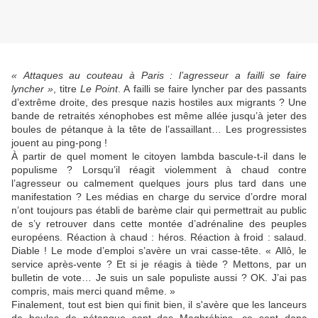
« Attaques au couteau à Paris : l’agresseur a failli se faire
lyncher »
, titre
Le Point
. A failli se faire lyncher par des passants
d’extrême droite, des presque nazis hostiles aux migrants ? Une
bande de retraités xénophobes est même allée jusqu’à jeter des
boules de pétanque à la tête de l’assaillant… Les progressistes
jouent au ping-pong !
À partir de quel moment le citoyen lambda bascule-t-il dans le
populisme ? Lorsqu’il réagit violemment à chaud contre
l’agresseur ou calmement quelques jours plus tard dans une
manifestation ? Les médias en charge du service d’ordre moral
n’ont toujours pas établi de barème clair qui permettrait au public
de s’y retrouver dans cette montée d’adrénaline des peuples
européens. Réaction à chaud : héros. Réaction à froid : salaud.
Diable ! Le mode d’emploi s’avère un vrai casse-tête. « Allô, le
service après-vente ? Et si je réagis à tiède ? Mettons, par un
bulletin de vote… Je suis un sale populiste aussi ? OK. J’ai pas
compris, mais merci quand même. »
Finalement, tout est bien qui finit bien, il s'avère que les lanceurs