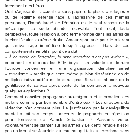
de boules de pétanque sont des Maghrébins, ce sont donc
forcément des héros.
Qu’il s’agisse de l’accueil de sans-papiers baptisés « réfugiés »
ou de légitime défense face à l’agressivité de ces mêmes
personnes, l’immédiateté de l’émotion est le seul ressort de la
mécanique. La seule attitude recevable. Tout recul, toute
perspective, toute réflexion à long terme tombe dans les affres de
la classification extrême droite. Amour spontané pour le migrant
qui arrive, rage immédiate lorsqu’il agresse… Hors de ces
comportements émotifs, point de salut !
« À ce stade de l’enquête, la piste terroriste n’est pas avérée »
,
entonnent en chœurs les BFM boys… La volonté de détruire
l’Europe concentrée en une organisation identifiée serait
« terrorisme » tandis que cette même pulsion disséminée en de
multiples individualités ne le serait pas. Serait-ce abuser de la
gentillesse du service après-vente de lui demander à nouveau
quelques explications ?
Comment concilier propagande pro-migrants et information des
méfaits commis par bon nombre d’entre eux ? Les directeurs de
rédaction n’en dorment plus. La justification par le déséquilibre
mental a fait son temps. Lanceurs de poignards en répétition
pour l’émission de Patrick Sébastien ? Passants venus
volontairement se planter sur les armes ? Le gentil réfugié n’est-il
pas un Monsieur Jourdain du couteau qui fait du terrorisme sans