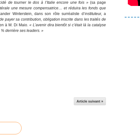
dé de tourner le dos à l’Italie encore une fois »
(sa page
latérale une mesure compensatrice… et réduira les fonds que
xander Winterstein, dans son rôle surréaliste d’instituteur, a
 payer sa contribution, obligation inscrite dans les traités de
ien à M. Di Maio.
« L’avenir dira bientôt si c’était là la catalyse
5 % derrière ses leaders. »
Article suivant »