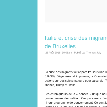
Italie et crise des migran
de Bruxelles
26 Août 2018, 10:08am
|
Publié par Thomas Joly
La crise des migrants fait apparaître sous une l
(UAGB). Dégénérée et impotente, la Commissi
actions sur des sujets majeurs pour sa survie. Te
finance, Trump et l’Italie…
Les chroniqueurs de la « pensée » unique nous p
gouvernement de coalition. Ces paresseux n’ava
ni leur programme de gouvernement. Ce sont les 
l’échec de Trump sur le plan économique. Plus r