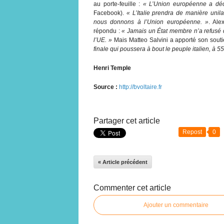
au porte-feuille :
« L’Union européenne a déci
Facebook).
« L’Italie prendra de manière uni
nous donnons à l’Union européenne. »
. Ale
répondu :
« Jamais un État membre n’a refusé de
l’UE. »
Mais Matteo Salvini a apporté son sout
finale qui poussera à bout le peuple italien, à 5
Henri Temple
Source :
http://bvoltaire.fr
Partager cet article
Repost
0
« Article précédent
Commenter cet article
Ajouter un commentaire