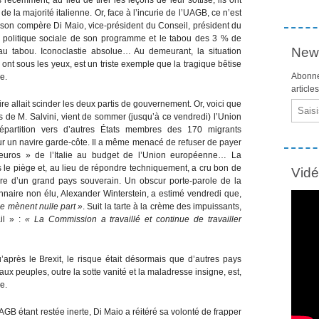
de la majorité italienne. Or, face à l’incurie de l’UAGB, ce n’est
s son compère Di Maio, vice-président du Conseil, président du
e la politique sociale de son programme et le tabou des 3 % de
News
s au tabou. Iconoclastie absolue… Au demeurant, la situation
ont sous les yeux, est un triste exemple que la tragique bêtise
Abonne
e.
article
re allait scinder les deux partis de gouvernement. Or, voici que
Email
ais de M. Salvini, vient de sommer (jusqu’à ce vendredi) l’Union
épartition vers d’autres États membres des 170 migrants
ur un navire garde-côte. Il a même menacé de refuser de payer
d’euros » de l’Italie au budget de l’Union européenne… La
 le piège et, au lieu de répondre techniquement, a cru bon de
Vid
aire d’un grand pays souverain. Un obscur porte-parole de la
naire non élu, Alexander Winterstein, a estimé vendredi que,
e mènent nulle part »
. Suit la tarte à la crème des impuissants,
il » :
« La Commission a travaillé et continue de travailler
après le Brexit, le risque était désormais que d’autres pays
ux peuples, outre la sotte vanité et la maladresse insigne, est,
e.
AGB étant restée inerte, Di Maio a réitéré sa volonté de frapper