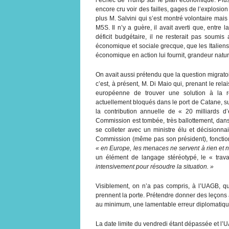
encore cru voir des failles, gages de l’explosion 
plus M. Salvini qui s’est montré volontaire mai
M5S. Il n’y a guère, il avait averti que, entr
déficit budgétaire, il ne resterait pas soumi
économique et sociale grecque, que les Italiens 
économique en action lui fournit, grandeur natur
On avait aussi prétendu que la question migratoi
c’est, à présent, M. Di Maio qui, prenant le rel
européenne de trouver une solution à la r
actuellement bloqués dans le port de Catane, s
la contribution annuelle de « 20 milliards 
Commission est tombée, très ballottement, dans
se colleter avec un ministre élu et décisionn
Commission (même pas son président), fonction
« en Europe, les menaces ne servent à rien et n
un élément de langage stéréotypé, le « trava
intensivement pour résoudre la situation. »
Visiblement, on n’a pas compris, à l’UAGB, qu’
prennent la porte. Prétendre donner des leçons a
au minimum, une lamentable erreur diplomatiqu
La date limite du vendredi étant dépassée et l’U