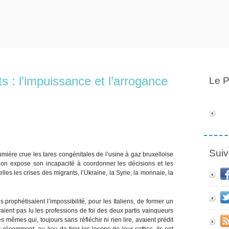
ts : l’impuissance et l’arrogance
Le P
Suiv
umière crue les tares congénitales de l’usine à gaz bruxelloise
on expose son incapacité à coordonner les décisions et les
lles les crises des migrants, l’Ukraine, la Syrie, la monnaie, la
rophétisaient l’impossibilité, pour les Italiens, de former un
ient pas lu les professions de foi des deux partis vainqueurs
mêmes qui, toujours sans réfléchir ni rien lire, avaient prédit
écemment, au lieu de tirer les leçons de leur sottise, ils ont