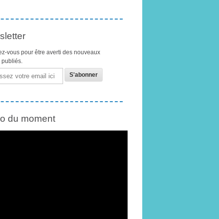
letter
z-vous pour être averti des nouveaux
s publiés.
éo du moment