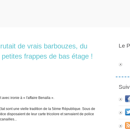
rutait de vrais barbouzes, du
Le P
 petites frappes de bas étage !
Suiv
 avec ironie à « l'affaire Benalla ».
t sont une vielle tradition de la 5ème République. Sous de
tice disposaient de leur carte tricolore et servaient de police
canailles...