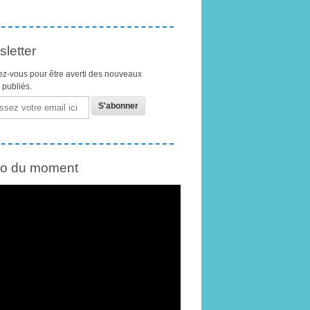
letter
z-vous pour être averti des nouveaux
s publiés.
éo du moment