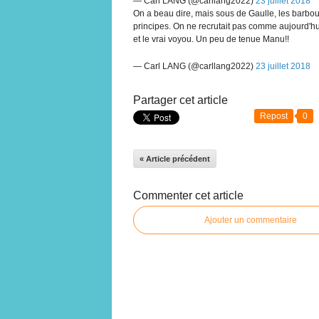
— Carl LANG (@carllang2022)
23 juillet 2018
On a beau dire, mais sous de Gaulle, les barbou
principes. On ne recrutait pas comme aujourd'hui
et le vrai voyou. Un peu de tenue Manu!!
— Carl LANG (@carllang2022)
23 juillet 2018
Partager cet article
Repost
0
« Article précédent
Commenter cet article
Ajouter un commentaire