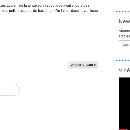
zes avaient de la tenue et la république avait encore des
 des petites frappes de bas étage. On faisait dans le vrai tueur
News
Abonne
article
Email
Article suivant »
Vid