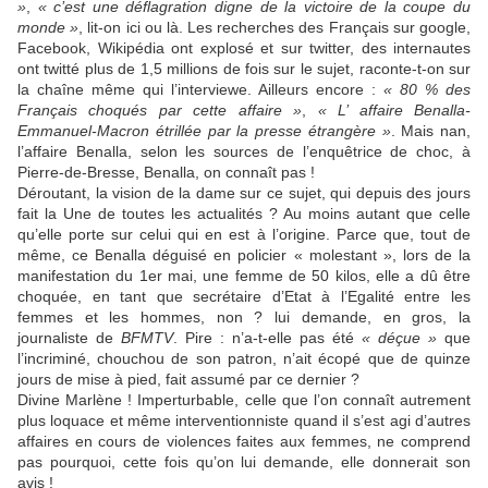
»
,
« c’est une déflagration digne de la victoire de la coupe du
monde »
, lit-on ici ou là. Les recherches des Français sur google,
Facebook, Wikipédia ont explosé et sur twitter, des internautes
ont twitté plus de 1,5 millions de fois sur le sujet, raconte-t-on sur
la chaîne même qui l’interviewe. Ailleurs encore :
« 80 % des
Français choqués par cette affaire »
,
« L’ affaire Benalla-
Emmanuel-Macron étrillée par la presse étrangère »
. Mais nan,
l’affaire Benalla, selon les sources de l’enquêtrice de choc, à
Pierre-de-Bresse, Benalla, on connaît pas !
Déroutant, la vision de la dame sur ce sujet, qui depuis des jours
fait la Une de toutes les actualités ? Au moins autant que celle
qu’elle porte sur celui qui en est à l’origine. Parce que, tout de
même, ce Benalla déguisé en policier « molestant », lors de la
manifestation du 1er mai, une femme de 50 kilos, elle a dû être
choquée, en tant que secrétaire d’Etat à l’Egalité entre les
femmes et les hommes, non ? lui demande, en gros, la
journaliste de
BFMTV
. Pire : n’a-t-elle pas été
« déçue »
que
l’incriminé, chouchou de son patron, n’ait écopé que de quinze
jours de mise à pied, fait assumé par ce dernier ?
Divine Marlène ! Imperturbable, celle que l’on connaît autrement
plus loquace et même interventionniste quand il s’est agi d’autres
affaires en cours de violences faites aux femmes, ne comprend
pas pourquoi, cette fois qu’on lui demande, elle donnerait son
avis !