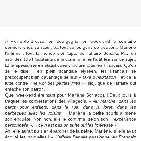
A Pierre-de-Bresse, en Bourgogne, en week-end la semaine
dernière chez sa sœur, partout où les gens se trouvent, Marlène
l’affirme : tout le monde s’en tape, de l’affaire Benalla. Pas un
seul des 1954 habitants de la commune ne l’a titillée sur ce sujet.
Et la spécialiste en statistiques d’inclure tous les Français. Qu’on
se le dise : en plein scandale élyséen, les Français se
préoccupent bien davantage de leur
« taxe d’habitation »
et de la
lutte contre «
le viol des petites filles
» (sic), que de l’affaire qui
entache son patron.
Quel week-end éreintant pour Marlène Schiappa ! Deux jours à
traquer les conversations des villageois.
« Au marché, dans les
parcs pour enfants, dans la rue, dans la forêt, dans les
barbecues avec les voisins »
, Marlène la petite souris a mené
son enquête. Non non, elle le confirme, selon son
« expérience
personnelle », « ce n’est pas un sujet qui les intéresse ».
Ah, elle aurait pu s’en épargner de la peine, Marlène, si elle avait
écouté les nouvelles !
« L’affaire Benalla passionne les Français